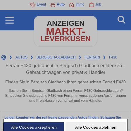
Event
Auto
Immo
Job
ANZEIGEN
MARKT-
LEVERKUSEN
❯
AUTOS
❯
BERGISCH-GLADBACH
❯
FERRARI
❯
F430
Ferrari F430 gebraucht in Bergisch Gladbach entdecken –
Gebrauchtwagen von privat & Händler
Finden Sie in Bergisch Gladbach Ihren gebrauchten Ferrari F430
Suchen Sie in Bergisch Gladbach einen Ferrari F430 Gebrauchtwagen?
Entdecken Sie gebrauchte F430 von Ferrari in verschiedenen Ausführungen
und Preisklassen von privat und vom Händler.
Leider konnten wir derzeit keine passenden Autos finden. Schauen Sie
bald wieder vorbei!
Alle Cookies akzeptieren
Alle Cookies ablehnen