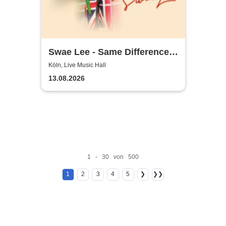
Swae Lee - Same Difference
Tour Europe
Köln, Live Music Hall
13.08.2026
1 - 30 von 500
1
2
3
4
5
❯
❯❯