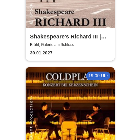
Shakespeare's Richard III |
Galerie am Schloss Brühl
Brühl, Galerie am Schloss
30.01.2027
19:00 Uhr