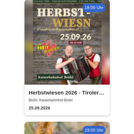
18:00 Uhr
Herbstwiesen 2026 - Tiroler
Partymander live |
Brühl, Kaiserbahnhof Brühl
Kaiserbahnhof Brühl
25.09.2026
19:00 Uhr