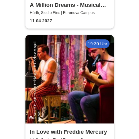
A Million Dreams - Musical
Circus Show
Hürth, Studio Eins | Euronova Campus
11.04.2027
19:30 Uhr
In Love with Freddie Mercury