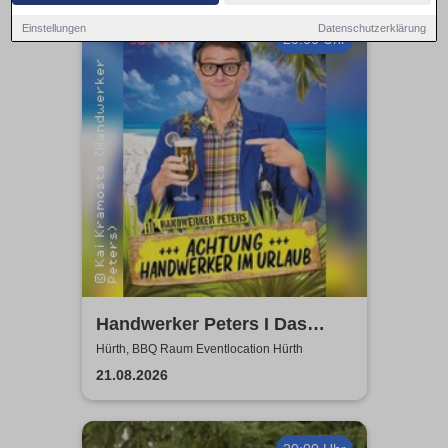
Einstellungen
Datenschutzerklärung
20:00 Uhr
Handwerker Peters I Das
Sommer Event | Achtung -
Hürth, BBQ Raum Eventlocation Hürth
Handwerker im UrlaubOpen
21.08.2026
Air