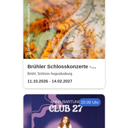
Brühler Schlosskonzerte -
Bach um vier 2026/27
Brühl, Schloss Augustusburg
11.10.2026 - 14.02.2027
20:00 Uhr