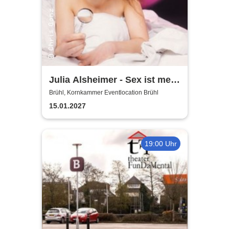
Julia Alsheimer - Sex ist mehr
als nur 'ne Nummer
Brühl, Kornkammer Eventlocation Brühl
15.01.2027
19:00 Uhr