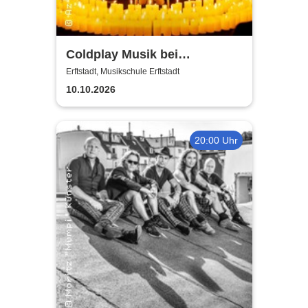
Coldplay Musik bei
Kerzenschein
Erftstadt, Musikschule Erftstadt
10.10.2026
20:00 Uhr