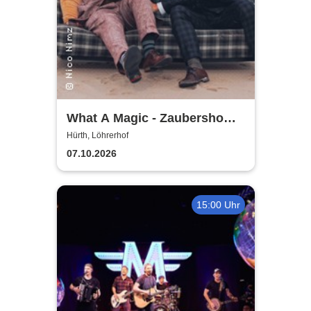
What A Magic - Zaubershow
mit Toby Rudolph und Nico
Hürth, Löhrerhof
Nimz
07.10.2026
15:00 Uhr