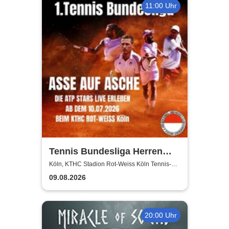
11:00 Uhr
Tennis Bundesliga Herren
2026 – Heimspiele beim KTHC
Köln, KTHC Stadion Rot-Weiss Köln Tennis-
und Hockeyclub
Stadion Rot-Weiss
09.08.2026
20:00 Uhr