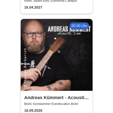
Hürth, Studio Eins | Euronova Campus
16.04.2027
20:00 Uhr
Andreas Kümmert - Acoustic
Duo
Brühl, Kornkammer Eventlocation Brühl
18.09.2026