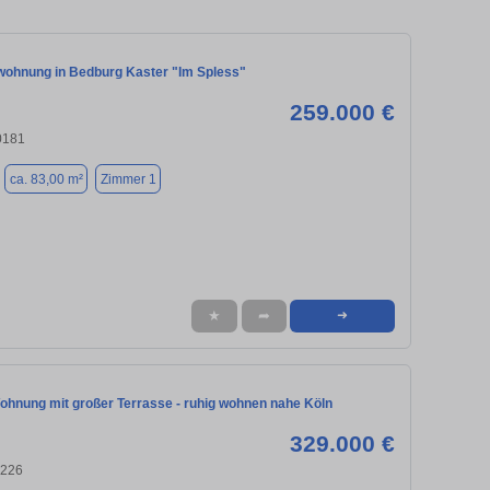
ohnung in Bedburg Kaster "Im Spless"
259.000 €
0181
ca. 83,00 m²
Zimmer 1
★
➦
➜
ohnung mit großer Terrasse - ruhig wohnen nahe Köln
329.000 €
0226