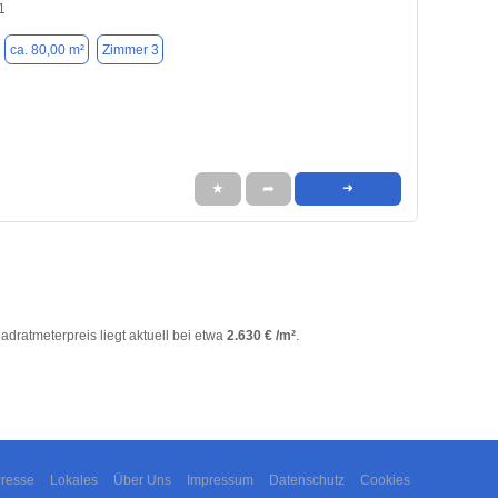
1
ca. 80,00 m²
Zimmer 3
★
➦
➜
uadratmeterpreis liegt aktuell bei etwa
2.630 € /m²
.
resse
Lokales
Über Uns
Impressum
Datenschutz
Cookies