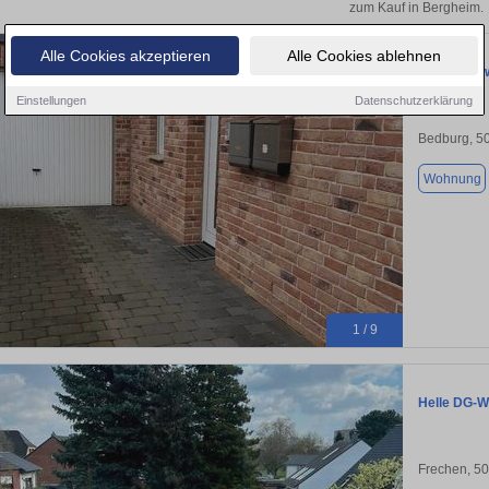
zum Kauf in Bergheim.
Alle Cookies akzeptieren
Alle Cookies ablehnen
Eigentumsw
Einstellungen
Datenschutzerklärung
Bedburg, 5
Wohnung
1 / 9
Helle DG-W
Frechen, 5