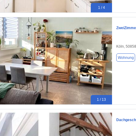
1 / 4
ZweiZimmer
Köln, 5085
Wohnung
1 / 13
Dachgesch