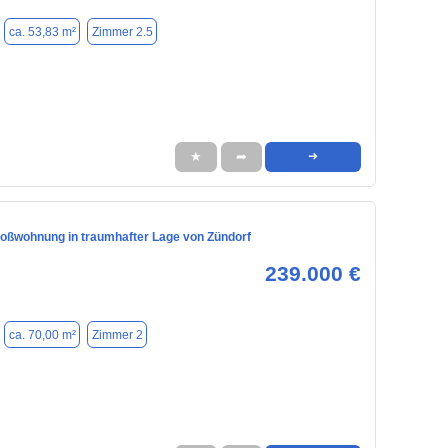
ca. 53,83 m²
Zimmer 2.5
★
➦
➜
ßwohnung in traumhafter Lage von Zündorf
239.000 €
ca. 70,00 m²
Zimmer 2