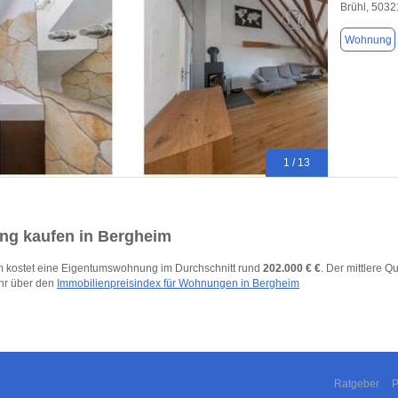
Brühl, 5032
Wohnung
1 / 13
g kaufen in Bergheim
m kostet eine Eigentumswohnung im Durchschnitt rund
202.000 € €
. Der mittlere Q
hr über den
Immobilienpreisindex für Wohnungen in Bergheim
Ratgeber
P