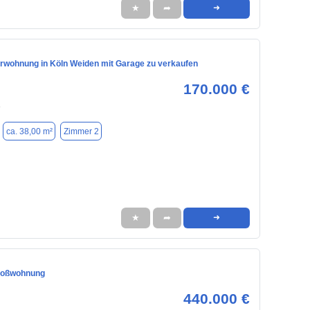
★
➦
➜
wohnung in Köln Weiden mit Garage zu verkaufen
170.000 €
8
ca. 38,00 m²
Zimmer 2
★
➦
➜
oßwohnung
440.000 €