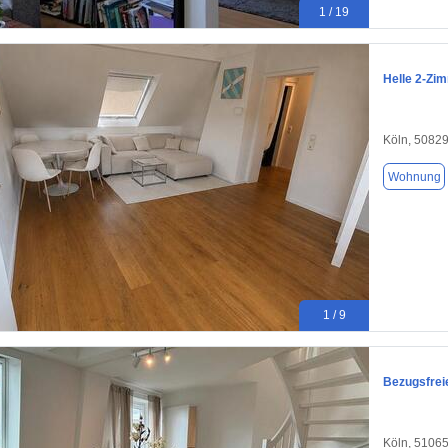
1 / 19
Helle 2-Zi
Köln, 5082
Wohnung
1 / 9
Bezugsfrei
Köln, 5106