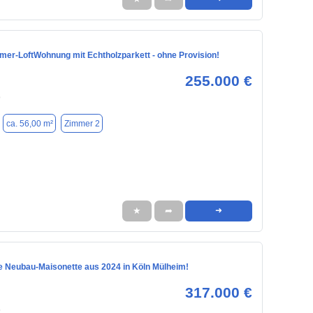
mmer-LoftWohnung mit Echtholzparkett - ohne Provision!
255.000 €
9
ca. 56,00 m²
Zimmer 2
★
➦
➜
e Neubau-Maisonette aus 2024 in Köln Mülheim!
317.000 €
5