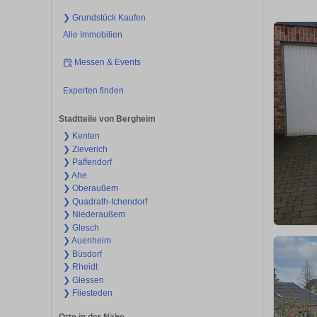
❯ Grundstück Kaufen
Alle Immobilien
Messen & Events
Experten finden
Stadtteile von Bergheim
❯ Kenten
❯ Zieverich
❯ Paffendorf
❯ Ahe
❯ Oberaußem
❯ Quadrath-Ichendorf
❯ Niederaußem
❯ Glesch
❯ Auenheim
❯ Büsdorf
❯ Rheidt
❯ Glessen
❯ Fliesteden
Orte in der Nähe