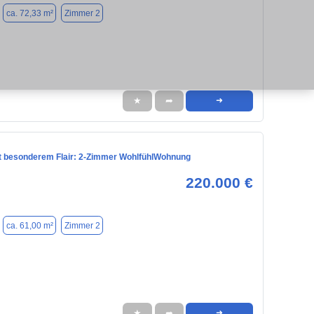
ca. 72,33 m²
Zimmer 2
★
➦
➜
 besonderem Flair: 2-Zimmer WohlfühlWohnung
220.000 €
ca. 61,00 m²
Zimmer 2
★
➦
➜