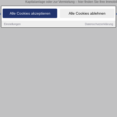
Kapitalanlage oder zur Vermietung – hier finden Sie Ihre Immobi
Alle Cookies akzeptieren
Alle Cookies ablehnen
onnten wir derzeit keine passenden Objekte finden. Schauen Sie bald wieder vo
Einstellungen
Datenschutzerklärung