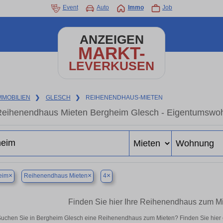
Event
Auto
Immo
Job
ANZEIGEN
MARKT-
LEVERKUSEN
MMOBILIEN
❯
GLESCH
❯
REIHENENDHAUS-MIETEN
eihenendhaus Mieten Bergheim Glesch - Eigentumswohn
×
×
×
eim
Reihenendhaus Mieten
4
Finden Sie hier Ihre Reihenendhaus zum M
uchen Sie in Bergheim Glesch eine Reihenendhaus zum Mieten? Finden Sie hier