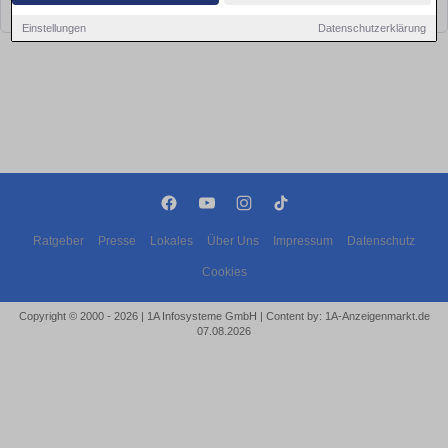
bald wieder vorbei!
Einstellungen
Datenschutzerklärung
Ratgeber
Presse
Lokales
Über Uns
Impressum
Datenschutz
Cookies
Copyright © 2000 - 2026 | 1A Infosysteme GmbH | Content by: 1A-Anzeigenmarkt.de
07.08.2026