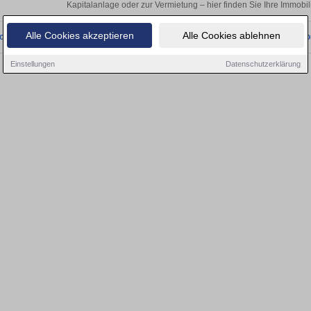
Kapitalanlage oder zur Vermietung – hier finden Sie Ihre Immobi
Alle Cookies akzeptieren
Alle Cookies ablehnen
onnten wir derzeit keine passenden Objekte finden. Schauen Sie bald wieder vo
Einstellungen
Datenschutzerklärung