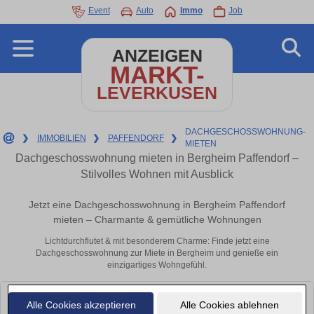
Event
Auto
Immo
Job
ANZEIGEN
MARKT-
LEVERKUSEN
DACHGESCHOSSWOHNUNG-
❯
IMMOBILIEN
❯
PAFFENDORF
❯
MIETEN
Dachgeschosswohnung mieten in Bergheim Paffendorf –
Stilvolles Wohnen mit Ausblick
Jetzt eine Dachgeschosswohnung in Bergheim Paffendorf
mieten – Charmante & gemütliche Wohnungen
Lichtdurchflutet & mit besonderem Charme: Finde jetzt eine
Dachgeschosswohnung zur Miete in Bergheim und genieße ein
einzigartiges Wohngefühl.
Leider konnten wir derzeit keine passenden Objekte finden. Schauen Sie
Alle Cookies akzeptieren
Alle Cookies ablehnen
bald wieder vorbei!