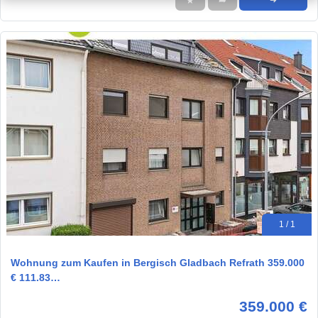
★
➦
➜
1 / 1
Wohnung zum Kaufen in Bergisch Gladbach Refrath 359.000
€ 111.83…
359.000 €