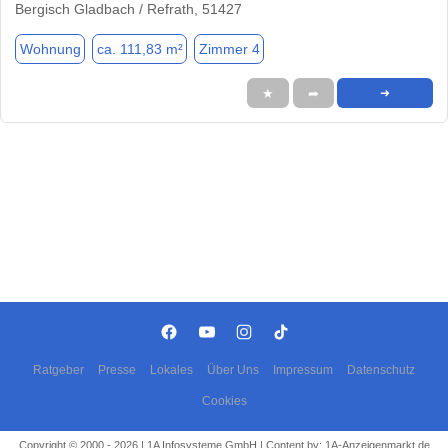
Bergisch Gladbach / Refrath, 51427
Wohnung
ca. 111,83 m²
Zimmer 4
★
➦
➜
Ratgeber
Presse
Lokales
Über Uns
Impressum
Datenschutz
Cookies
Copyright © 2000 - 2026 | 1A Infosysteme GmbH | Content by: 1A-Anzeigenmarkt.de