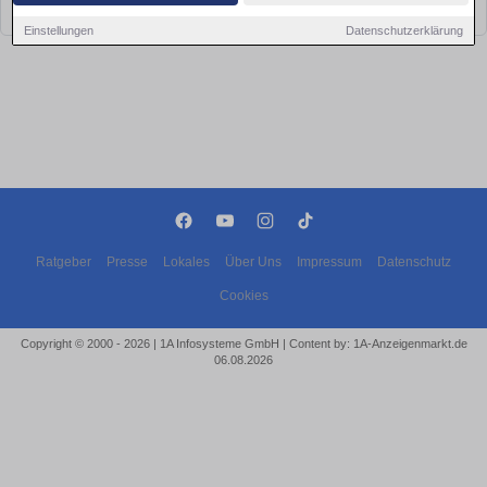
bald wieder vorbei!
Einstellungen
Datenschutzerklärung
Ratgeber
Presse
Lokales
Über Uns
Impressum
Datenschutz
Cookies
Copyright © 2000 - 2026 | 1A Infosysteme GmbH | Content by: 1A-Anzeigenmarkt.de
06.08.2026