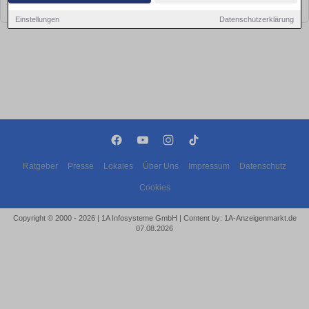
bald wieder vorbei!
Einstellungen
Datenschutzerklärung
Ratgeber
Presse
Lokales
Über Uns
Impressum
Datenschutz
Cookies
Copyright © 2000 - 2026 | 1A Infosysteme GmbH | Content by: 1A-Anzeigenmarkt.de
07.08.2026