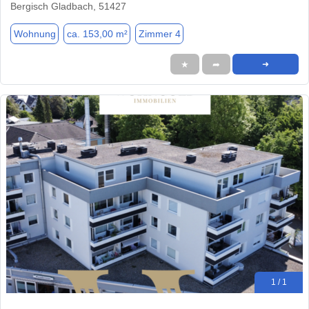
Bergisch Gladbach, 51427
Wohnung
ca. 153,00 m²
Zimmer 4
★
➦
➜
1 / 1