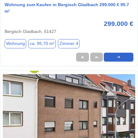
Wohnung zum Kaufen in Bergisch Gladbach 299.000 € 95.7
m²
299.000 €
Bergisch Gladbach, 51427
Wohnung
ca. 95,70 m²
Zimmer 4
★
➦
➜