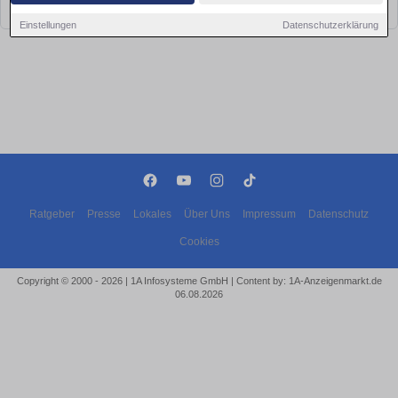
bald wieder vorbei!
Einstellungen
Datenschutzerklärung
Ratgeber
Presse
Lokales
Über Uns
Impressum
Datenschutz
Cookies
Copyright © 2000 - 2026 | 1A Infosysteme GmbH | Content by: 1A-Anzeigenmarkt.de
06.08.2026