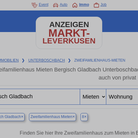
Event
Auto
Immo
Job
ANZEIGEN
MARKT-
LEVERKUSEN
MMOBILIEN
❯
UNTERBOSCHBACH
❯
ZWEIFAMILIENHAUS-MIETEN
ifamilienhaus Mieten Bergisch Gladbach Unterboschba
auch von privat
×
×
×
sch Gladbach
Zweifamilienhaus Mieten
8
Finden Sie hier Ihre Zweifamilienhaus zum Mieten i