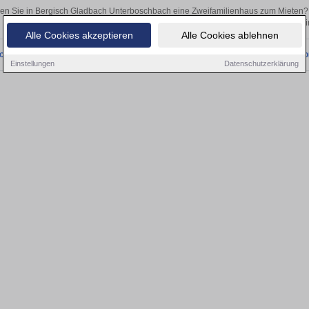
en Sie in Bergisch Gladbach Unterboschbach eine Zweifamilienhaus zum Mieten?
Egal, ob als Kapitalanlage oder zur Vermietung – hier finden Sie Ihre Immobili
Alle Cookies akzeptieren
Alle Cookies ablehnen
onnten wir derzeit keine passenden Objekte finden. Schauen Sie bald wieder vo
Einstellungen
Datenschutzerklärung