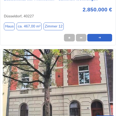
2.850.000 €
Düsseldorf, 40227
Haus
ca. 467,00 m²
Zimmer 12
★
➦
➜