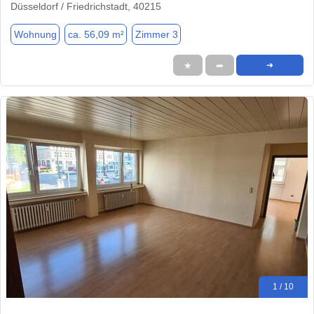
Düsseldorf / Friedrichstadt, 40215
Wohnung
ca. 56,09 m²
Zimmer 3
★
➦
➜
1 / 10