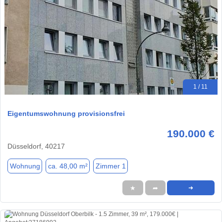
1 / 11
Eigentumswohnung provisionsfrei
190.000 €
Düsseldorf, 40217
Wohnung
ca. 48,00 m²
Zimmer 1
★
➦
➜