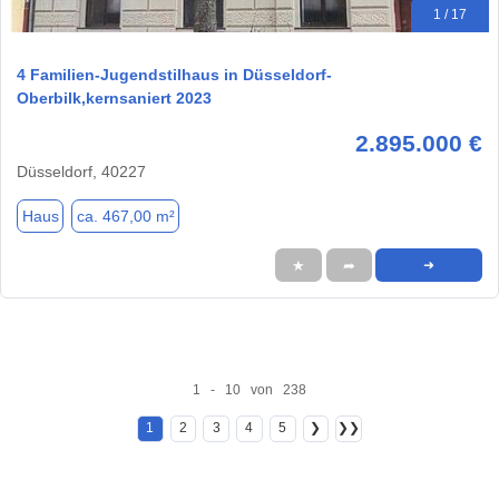
1 / 17
4 Familien-Jugendstilhaus in Düsseldorf-
Oberbilk,kernsaniert 2023
2.895.000 €
Düsseldorf, 40227
Haus
ca. 467,00 m²
★
➦
➜
1 - 10 von 238
1
2
3
4
5
❯
❯❯