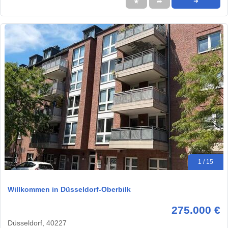
★
➦
➜
1 / 15
Willkommen in Düsseldorf-Oberbilk
275.000 €
Düsseldorf, 40227