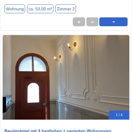
Wohnung
ca. 53,00 m²
Zimmer 2
★
➦
➜
1 / 4
Baudenkmal mit 4 herrlichen + sanierten Wohnungen