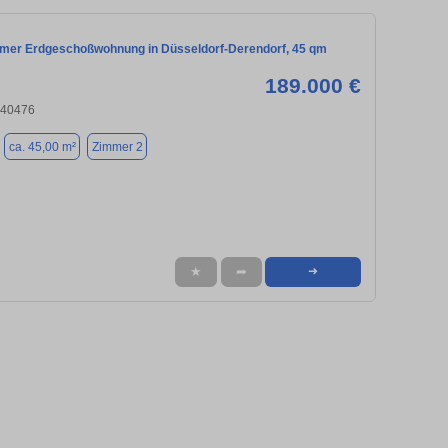
mmer Erdgeschoßwohnung in Düsseldorf-Derendorf, 45 qm
189.000 €
 40476
ca. 45,00 m²
Zimmer 2
★
➦
➜