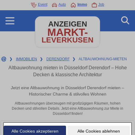
Event
Auto
Immo
Job
ANZEIGEN
MARKT-
LEVERKUSEN
❯
IMMOBILIEN
❯
DERENDORF
❯
ALTBAUWOHNUNG-MIETEN
Altbauwohnung mieten in Düsseldorf Derendorf – Hohe
Decken & klassische Architektur
Jetzt eine Altbauwohnung in Düsseldorf Derendorf mieten –
Historischer Charme & stilvolles Wohnen
Altbauwohnungen überzeugen mit großzügigen Räumen, hohen
Decken und stilvollen Details. Jetzt eine Altbauwohnung zur Miete in
Düsseldorf finden!
Leider konnten wir derzeit keine passenden Objekte finden. Schauen Sie
Alle Cookies akzeptieren
Alle Cookies ablehnen
bald wieder vorbei!