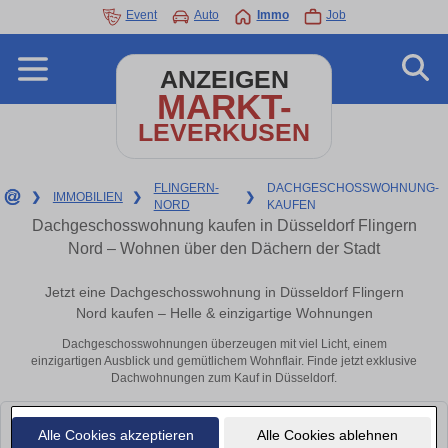
Event
Auto
Immo
Job
ANZEIGEN
MARKT-
LEVERKUSEN
FLINGERN-
DACHGESCHOSSWOHNUNG-
❯
IMMOBILIEN
❯
❯
NORD
KAUFEN
Dachgeschosswohnung kaufen in Düsseldorf Flingern
Nord – Wohnen über den Dächern der Stadt
Jetzt eine Dachgeschosswohnung in Düsseldorf Flingern
Nord kaufen – Helle & einzigartige Wohnungen
Dachgeschosswohnungen überzeugen mit viel Licht, einem
einzigartigen Ausblick und gemütlichem Wohnflair. Finde jetzt exklusive
Dachwohnungen zum Kauf in Düsseldorf.
Leider konnten wir derzeit keine passenden Objekte finden. Schauen Sie
Alle Cookies akzeptieren
Alle Cookies ablehnen
bald wieder vorbei!