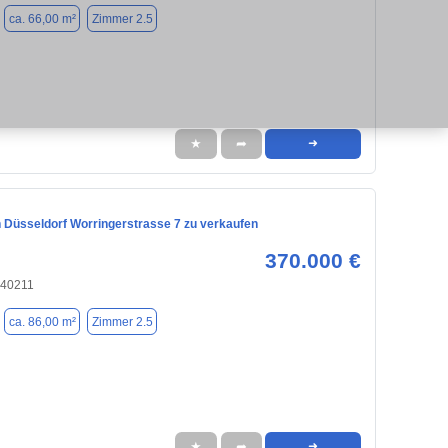
ca. 66,00 m²
Zimmer 2.5
★
➦
➜
 Düsseldorf Worringerstrasse 7 zu verkaufen
370.000 €
 40211
ca. 86,00 m²
Zimmer 2.5
★
➦
➜