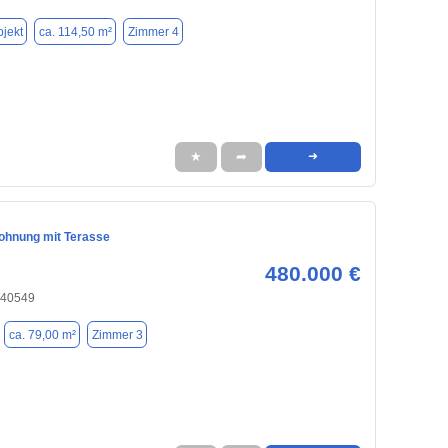
jekt
ca. 114,50 m²
Zimmer 4
★
➦
➜
hnung mit Terasse
480.000 €
 40549
ca. 79,00 m²
Zimmer 3