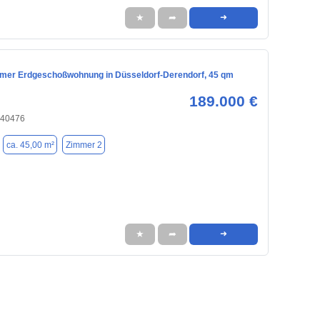
★
➦
➜
mmer Erdgeschoßwohnung in Düsseldorf-Derendorf, 45 qm
189.000 €
 40476
ca. 45,00 m²
Zimmer 2
★
➦
➜