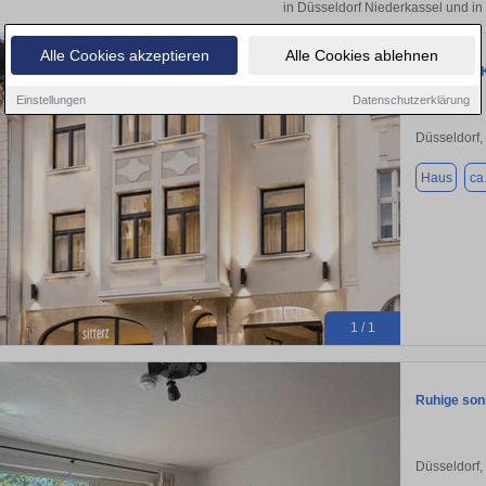
in Düsseldorf Niederkassel und in
Alle Cookies akzeptieren
Alle Cookies ablehnen
Haus zum K
Einstellungen
Datenschutzerklärung
Düsseldorf,
Haus
ca
1 / 1
Ruhige son
Düsseldorf,