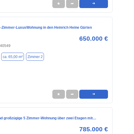
★
➦
➜
2-Zimmer-LuxusWohnung in den Heinrich Heine Gärten
650.000 €
 40549
ca. 65,00 m²
Zimmer 2
★
➦
➜
d großzügige 5 Zimmer-Wohnung über zwei Etagen mit…
785.000 €