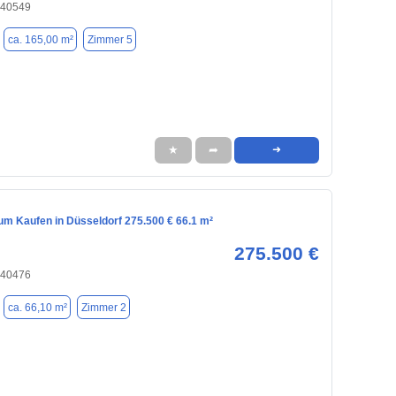
 40549
ca. 165,00 m²
Zimmer 5
★
➦
➜
m Kaufen in Düsseldorf 275.500 € 66.1 m²
275.500 €
 40476
ca. 66,10 m²
Zimmer 2