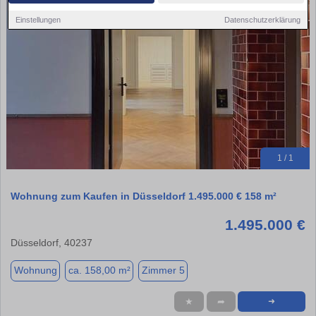
Einstellungen
Datenschutzerklärung
1 / 1
Wohnung zum Kaufen in Düsseldorf 1.495.000 € 158 m²
1.495.000 €
Düsseldorf, 40237
Wohnung
ca. 158,00 m²
Zimmer 5
★
➦
➜