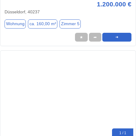
1.200.000 €
Düsseldorf, 40237
Wohnung
ca. 160,00 m²
Zimmer 5
★
➦
➜
1 / 1