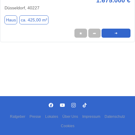
1.675.000 €
Düsseldorf, 40227
Haus
ca. 425,00 m²
★
➦
➜
Ratgeber
Presse
Lokales
Über Uns
Impressum
Datenschutz
Cookies