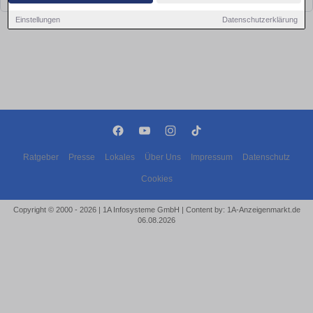
Einstellungen
Datenschutzerklärung
Ratgeber
Presse
Lokales
Über Uns
Impressum
Datenschutz
Cookies
Copyright © 2000 - 2026 | 1A Infosysteme GmbH | Content by: 1A-Anzeigenmarkt.de
06.08.2026