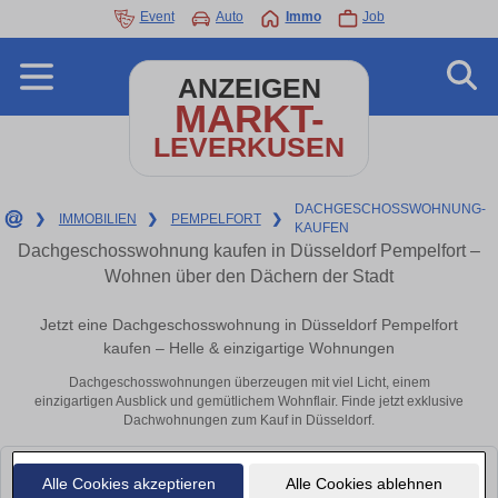
Event
Auto
Immo
Job
ANZEIGEN
MARKT-
LEVERKUSEN
DACHGESCHOSSWOHNUNG-
❯
IMMOBILIEN
❯
PEMPELFORT
❯
KAUFEN
Dachgeschosswohnung kaufen in Düsseldorf Pempelfort –
Wohnen über den Dächern der Stadt
Jetzt eine Dachgeschosswohnung in Düsseldorf Pempelfort
kaufen – Helle & einzigartige Wohnungen
Dachgeschosswohnungen überzeugen mit viel Licht, einem
einzigartigen Ausblick und gemütlichem Wohnflair. Finde jetzt exklusive
Dachwohnungen zum Kauf in Düsseldorf.
Leider konnten wir derzeit keine passenden Objekte finden. Schauen Sie
Alle Cookies akzeptieren
Alle Cookies ablehnen
bald wieder vorbei!