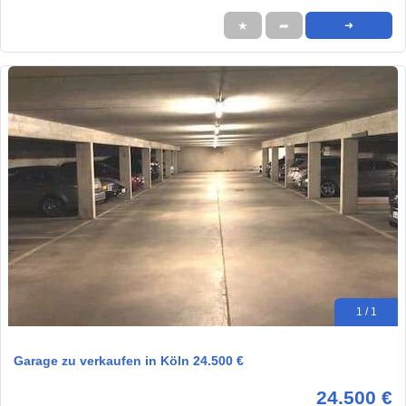
★
➦
➜
1 / 1
Garage zu verkaufen in Köln 24.500 €
24.500 €