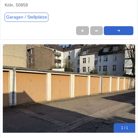
Köln, 50858
Garagen / Stellplätze
★
➦
➜
1 / 1