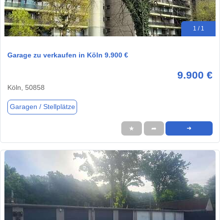
1 / 1
Garage zu verkaufen in Köln 9.900 €
9.900 €
Köln, 50858
Garagen / Stellplätze
★
➦
➜