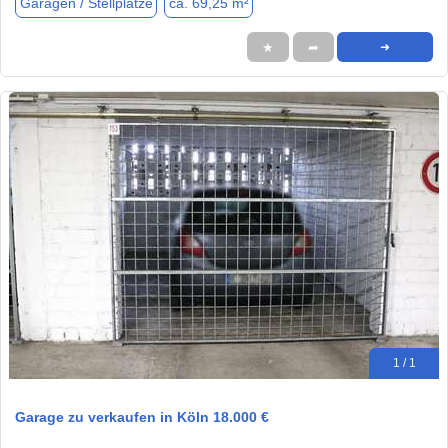
Garagen / Stellplätze
ca. 69,25 m²
★
➦
➜
1 / 1
Garage zu verkaufen in Köln 18.000 €