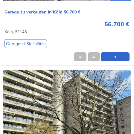
Garage zu verkaufen in Köln 56.700 €
56.700 €
Köln, 51145
Garagen / Stellplätze
★
➦
➜