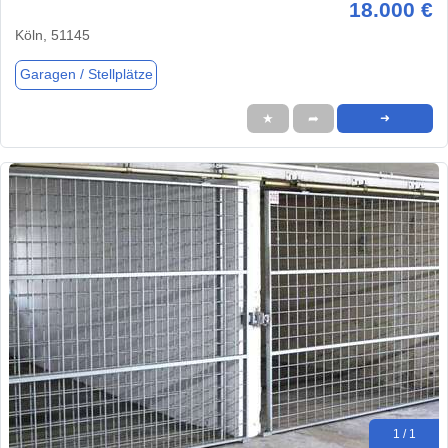
18.000 €
Köln, 51145
Garagen / Stellplätze
★
➦
➜
1 / 1