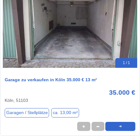
1 / 1
Garage zu verkaufen in Köln 35.000 € 13 m²
35.000 €
Köln, 51103
Garagen / Stellplätze
ca. 13,00 m²
★
➦
➜