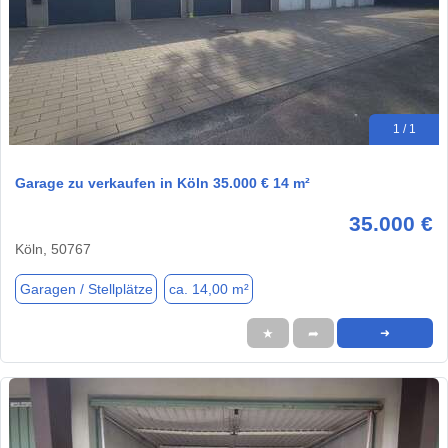
1 / 1
Garage zu verkaufen in Köln 35.000 € 14 m²
35.000 €
Köln, 50767
Garagen / Stellplätze
ca. 14,00 m²
★
➦
➜