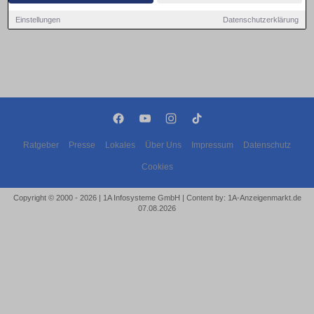
Einstellungen
Datenschutzerklärung
Ratgeber
Presse
Lokales
Über Uns
Impressum
Datenschutz
Cookies
Copyright © 2000 - 2026 | 1A Infosysteme GmbH | Content by: 1A-Anzeigenmarkt.de
07.08.2026