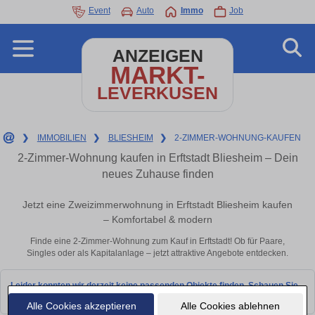
Event
Auto
Immo
Job
ANZEIGEN
MARKT-
LEVERKUSEN
❯
IMMOBILIEN
❯
BLIESHEIM
❯
2-ZIMMER-WOHNUNG-KAUFEN
2-Zimmer-Wohnung kaufen in Erftstadt Bliesheim – Dein
neues Zuhause finden
Jetzt eine Zweizimmerwohnung in Erftstadt Bliesheim kaufen
– Komfortabel & modern
Finde eine 2-Zimmer-Wohnung zum Kauf in Erftstadt! Ob für Paare,
Singles oder als Kapitalanlage – jetzt attraktive Angebote entdecken.
Leider konnten wir derzeit keine passenden Objekte finden. Schauen Sie
bald wieder vorbei!
Alle Cookies akzeptieren
Alle Cookies ablehnen