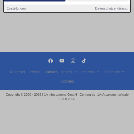
bald wieder vorbei!
Einstellungen
Datenschutzerklärung
Ratgeber
Presse
Lokales
Über Uns
Impressum
Datenschutz
Cookies
Copyright © 2000 - 2026 | 1A Infosysteme GmbH | Content by: 1A-Anzeigenmarkt.de
10.08.2026