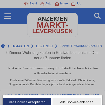
Event
Auto
Immo
Job
ANZEIGEN
MARKT-
LEVERKUSEN
❯
IMMOBILIEN
❯
LECHENICH
❯
2-ZIMMER-WOHNUNG-KAUFEN
2-Zimmer-Wohnung kaufen in Erftstadt Lechenich – Dein
neues Zuhause finden
Jetzt eine Zweizimmerwohnung in Erftstadt Lechenich kaufen
– Komfortabel & modern
Finde eine 2-Zimmer-Wohnung zum Kauf in Erftstadt! Ob für Paare,
Singles oder als Kapitalanlage – jetzt attraktive Angebote entdecken.
Leider konnten wir derzeit keine passenden Objekte finden. Schauen Sie
bald wieder vorbei!
Alle Cookies akzeptieren
Alle Cookies ablehnen