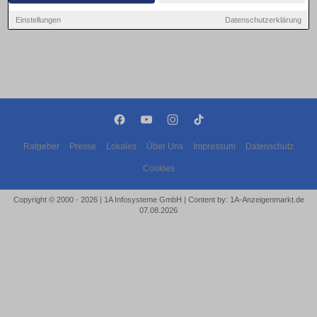
Einstellungen
Datenschutzerklärung
Ratgeber
Presse
Lokales
Über Uns
Impressum
Datenschutz
Cookies
Copyright © 2000 - 2026 | 1A Infosysteme GmbH | Content by: 1A-Anzeigenmarkt.de
07.08.2026