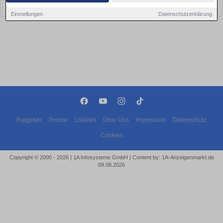
bald wieder vorbei!
Einstellungen
Datenschutzerklärung
Ratgeber
Presse
Lokales
Über Uns
Impressum
Datenschutz
Cookies
Copyright © 2000 - 2026 | 1A Infosysteme GmbH | Content by: 1A-Anzeigenmarkt.de
09.08.2026