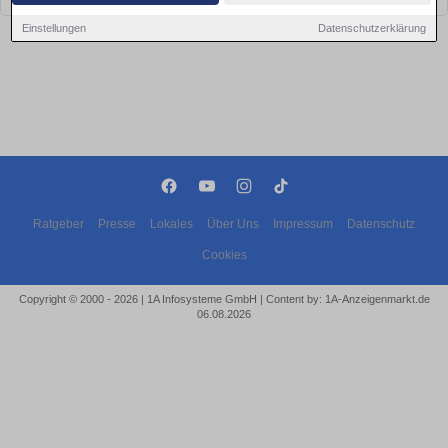
Einstellungen
Datenschutzerklärung
Ratgeber
Presse
Lokales
Über Uns
Impressum
Datenschutz
Cookies
Copyright © 2000 - 2026 | 1A Infosysteme GmbH | Content by: 1A-Anzeigenmarkt.de
06.08.2026