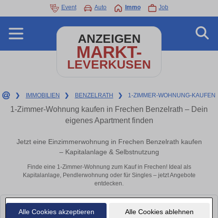
Event
Auto
Immo
Job
ANZEIGEN
MARKT-
LEVERKUSEN
❯
IMMOBILIEN
❯
BENZELRATH
❯
1-ZIMMER-WOHNUNG-KAUFEN
1-Zimmer-Wohnung kaufen in Frechen Benzelrath – Dein
eigenes Apartment finden
Jetzt eine Einzimmerwohnung in Frechen Benzelrath kaufen
– Kapitalanlage & Selbstnutzung
Finde eine 1-Zimmer-Wohnung zum Kauf in Frechen! Ideal als
Kapitalanlage, Pendlerwohnung oder für Singles – jetzt Angebote
entdecken.
Leider konnten wir derzeit keine passenden Objekte finden. Schauen Sie
Alle Cookies akzeptieren
Alle Cookies ablehnen
bald wieder vorbei!