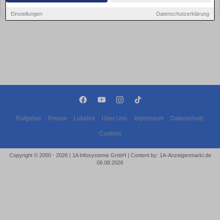
bald wieder vorbei!
Einstellungen
Datenschutzerklärung
Ratgeber
Presse
Lokales
Über Uns
Impressum
Datenschutz
Cookies
Copyright © 2000 - 2026 | 1A Infosysteme GmbH | Content by: 1A-Anzeigenmarkt.de
06.08.2026