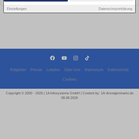
Einstellungen
Datenschutzerklärung
Ratgeber
Presse
Lokales
Über Uns
Impressum
Datenschutz
Cookies
Copyright © 2000 - 2026 | 1A Infosysteme GmbH | Content by: 1A-Anzeigenmarkt.de
08.08.2026