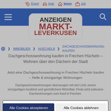
Event
Auto
Immo
Job
ANZEIGEN
MARKT-
LEVERKUSEN
DACHGESCHOSSWOHNUNG-
❯
IMMOBILIEN
❯
HUECHELN
❯
KAUFEN
Dachgeschosswohnung kaufen in Frechen Hücheln –
Wohnen über den Dächern der Stadt
Jetzt eine Dachgeschosswohnung in Frechen Hücheln kaufen
– Helle & einzigartige Wohnungen
Dachgeschosswohnungen überzeugen mit viel Licht, einem
einzigartigen Ausblick und gemütlichem Wohnflair. Finde jetzt exklusive
Dachwohnungen zum Kauf in Frechen.
Leider konnten wir derzeit keine passenden Objekte finden. Schauen Sie
Alle Cookies akzeptieren
Alle Cookies ablehnen
bald wieder vorbei!