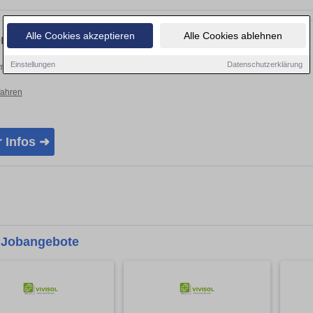
Alle Cookies akzeptieren
Alle Cookies ablehnen
enbeschreibung:
Einstellungen
Datenschutzerklärung
 Stellenangebot Kirchenmusiker (m/w/d):
fahren
 Infos ➜
 Jobangebote