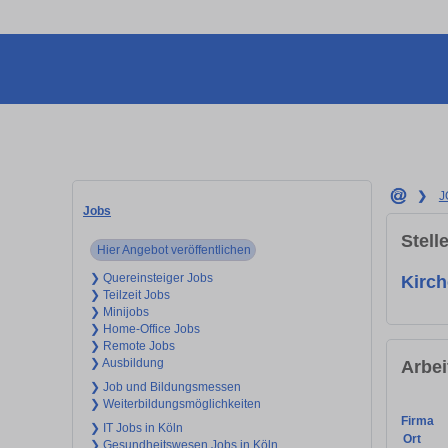
❯
J
Jobs
Stell
Hier Angebot veröffentlichen
❯ Quereinsteiger Jobs
Kirch
❯ Teilzeit Jobs
❯ Minijobs
❯ Home-Office Jobs
❯ Remote Jobs
❯ Ausbildung
Arbei
❯ Job und Bildungsmessen
❯ Weiterbildungsmöglichkeiten
Firma
❯ IT Jobs in Köln
Ort
❯ Gesundheitswesen Jobs in Köln