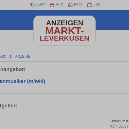
Event
Auto
Immo
Job
ANZEIGEN
MARKT-
LEVERKUSEN
OBS
❯
ANZEIGE
enangebot:
enmusiker (m/w/d)
tgeber:
Erzbistum K
Köln 50667