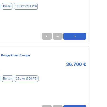
Diesel
150 kw (204 PS)
★
➦
➜
r Range Rover Evoque
36.700 €
6
Benzin
221 kw (300 PS)