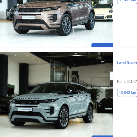
61.035 km
Land Rove
Köln, 51147
43.842 km