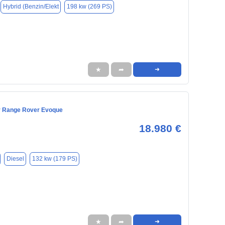
Hybrid (Benzin/Elekt
198 kw (269 PS)
★
➦
➜
r Range Rover Evoque
18.980 €
Diesel
132 kw (179 PS)
★
➦
➜