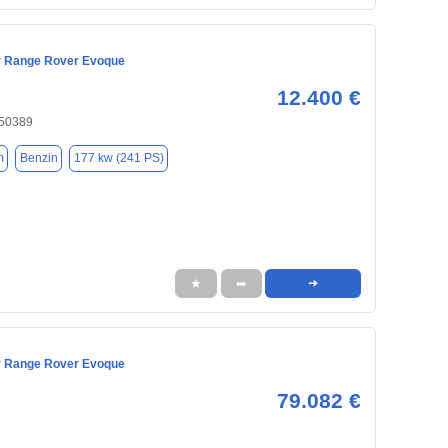
r Range Rover Evoque
12.400 €
 50389
m
Benzin
177 kw (241 PS)
★
➦
➜
r Range Rover Evoque
79.082 €