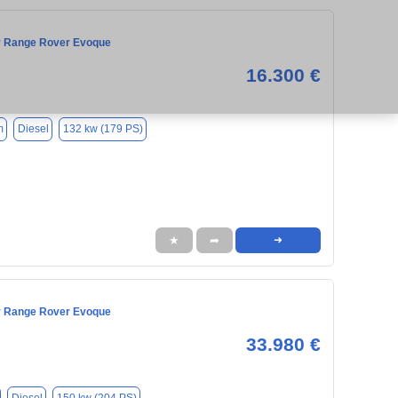
r Range Rover Evoque
16.300 €
3
m
Diesel
132 kw (179 PS)
★
➦
➜
r Range Rover Evoque
33.980 €