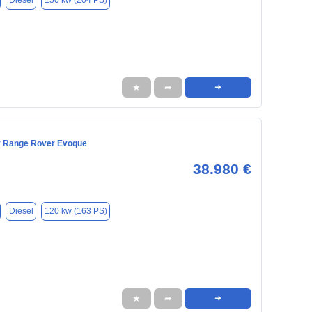
Diesel
150 kw (204 PS)
★
➦
➜
r Range Rover Evoque
38.980 €
Diesel
120 kw (163 PS)
★
➦
➜