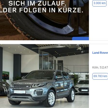
3.000 km
Land Rove
Köln, 51147
69.783 km