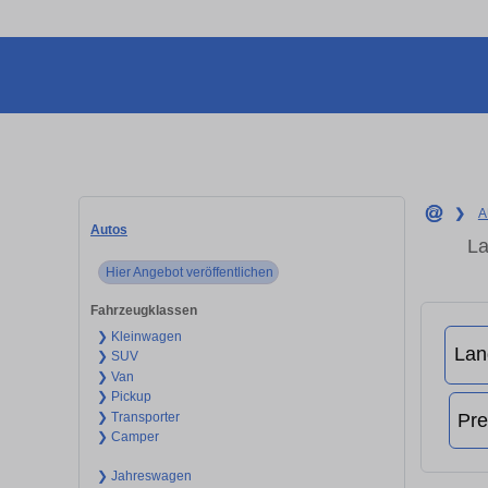
❯
A
Autos
La
Hier Angebot veröffentlichen
Fahrzeugklassen
❯ Kleinwagen
❯ SUV
❯ Van
❯ Pickup
❯ Transporter
❯ Camper
❯ Jahreswagen