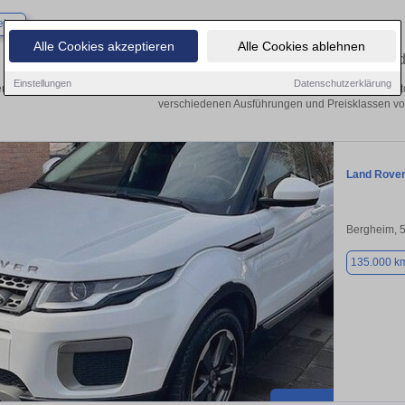
×
eim
Alle Cookies akzeptieren
Alle Cookies ablehnen
Finden Sie in Bergheim Ihren gebrauchten La
Einstellungen
Datenschutzerklärung
n Sie in Bergheim einen Land Rover Range Rover Evoque Gebrauchtwagen? Ent
verschiedenen Ausführungen und Preisklassen von
Land Rove
Bergheim, 
135.000 k