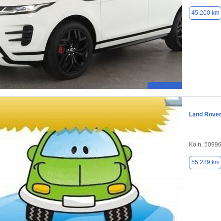
45.200 km
Land Rove
Köln, 5099
55.289 km