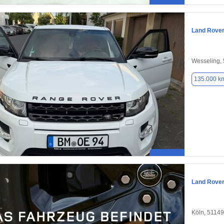
Land Rove
Wesseling,
135.000 k
Land Rove
Köln, 51149