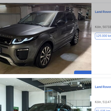
Land Rove
Köln, 5073
125.000 k
Land Rove
Köln, 51147