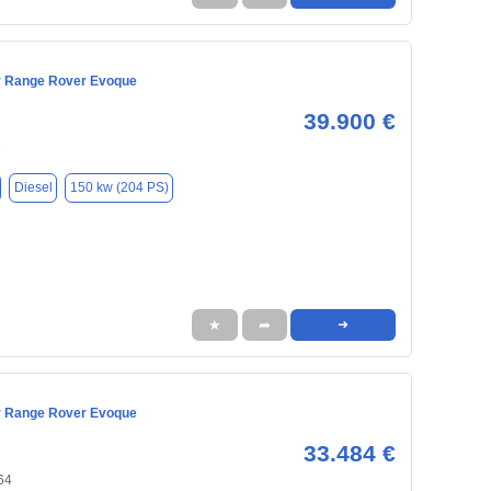
r Range Rover Evoque
39.900 €
8
Diesel
150 kw (204 PS)
★
➦
➜
r Range Rover Evoque
33.484 €
64