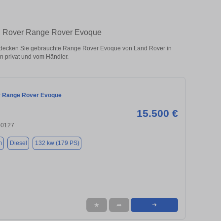
nd Rover Range Rover Evoque
decken Sie gebrauchte Range Rover Evoque von Land Rover in
 privat und vom Händler.
r Range Rover Evoque
15.500 €
50127
m
Diesel
132 kw (179 PS)
★
➦
➜