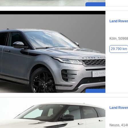
Land Rove
Köln, 5096
29.790 km
Land Rove
Neuss, 414