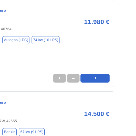
ero
11.980 €
, 40764
Autogas (LPG)
74 kw (101 PS)
★
➦
➜
ero
14.500 €
RW, 42655
Benzin
67 kw (91 PS)