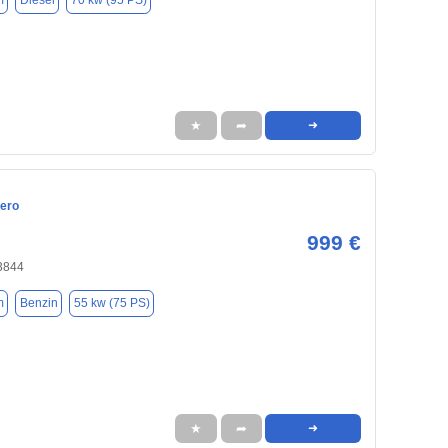
m
Diesel
70 kw (95 PS)
★
➦
➜
ero
999 €
53844
m
Benzin
55 kw (75 PS)
★
➦
➜