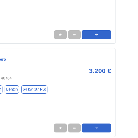
★
➦
➜
ero
3.200 €
, 40764
m
Benzin
64 kw (87 PS)
★
➦
➜