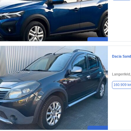
Dacia Sand
Langenfeld
160.909 k