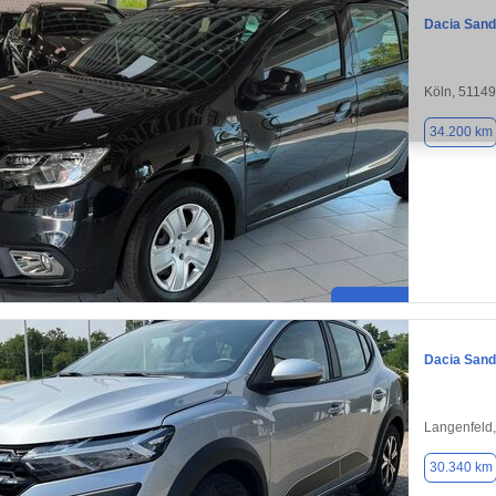
Dacia Sand
Köln, 51149
34.200 km
Dacia Sand
Langenfeld
30.340 km