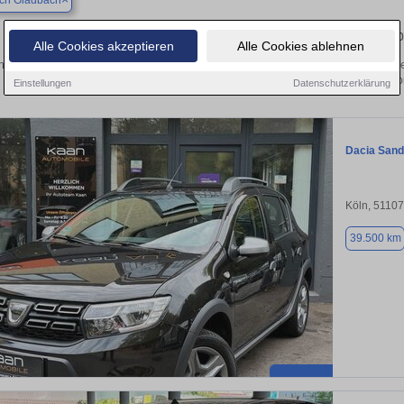
sch Gladbach
Finden Sie in Bergisch Gladbach Ihren ge
Alle Cookies akzeptieren
Alle Cookies ablehnen
 Sie in Bergisch Gladbach einen Dacia Sandero Gebrauchtwagen? Entdecken Sie
und Preisklassen von privat und v
Einstellungen
Datenschutzerklärung
Dacia Sand
Köln, 51107
39.500 km