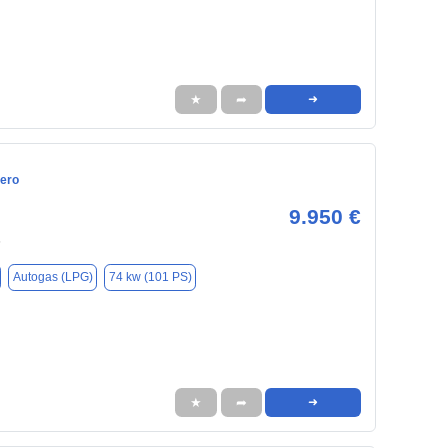
★
➦
➜
ero
9.950 €
5
Autogas (LPG)
74 kw (101 PS)
★
➦
➜