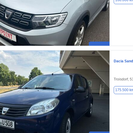
168.000 k
Dacia Sand
Troisdorf, 
175.500 k