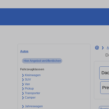
❯
A
Autos
D
Hier Angebot veröffentlichen
Fahrzeugklassen
❯ Kleinwagen
❯ SUV
❯ Van
❯ Pickup
❯ Transporter
❯ Camper
❯ Jahreswagen