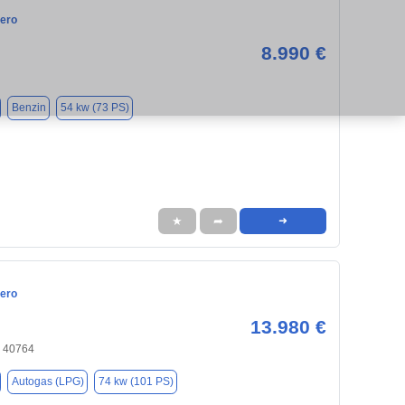
ero
8.990 €
Benzin
54 kw (73 PS)
★
➦
➜
ero
13.980 €
, 40764
Autogas (LPG)
74 kw (101 PS)