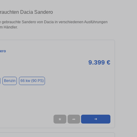
brauchten Dacia Sandero
 gebrauchte Sandero von Dacia in verschiedenen Ausführungen
om Händler.
ero
9.399 €
Benzin
66 kw (90 PS)
★
➦
➜