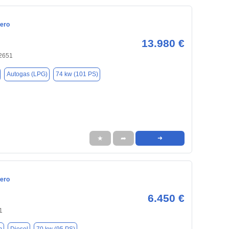
ero
13.980 €
42651
Autogas (LPG)
74 kw (101 PS)
★
➦
➜
ero
6.450 €
1