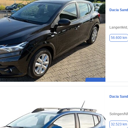
Dacia Sand
Langenfeld
56.600 km
Dacia Sand
Solingen/N
32.523 km