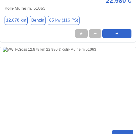
22.980 €
Köln-Mülheim, 51063
12.878 km
Benzin
85 kw (116 PS)
★
➦
➜