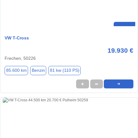
VW T-Cross
19.930 €
Frechen, 50226
85.600 km
Benzin
81 kw (110 PS)
★
➦
➜