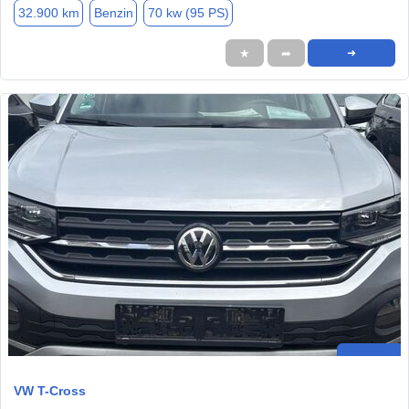
32.900 km
Benzin
70 kw (95 PS)
★
➦
➜
VW T-Cross