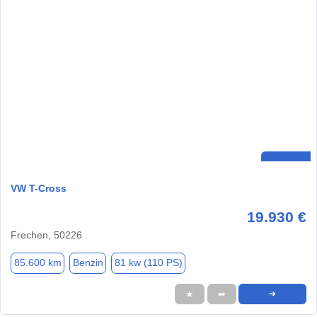
VW T-Cross
19.930 €
Frechen, 50226
85.600 km
Benzin
81 kw (110 PS)
★
➦
➜