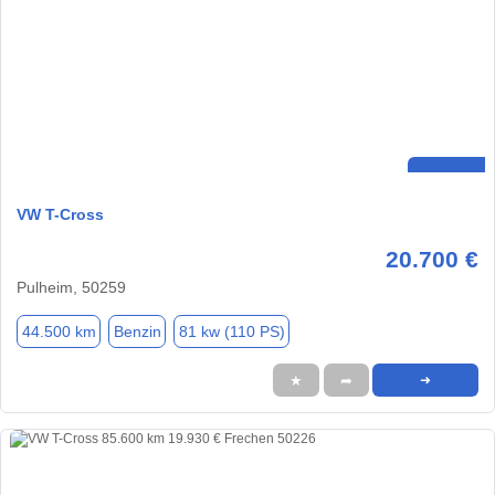
VW T-Cross
20.700 €
Pulheim, 50259
44.500 km
Benzin
81 kw (110 PS)
★
➦
➜