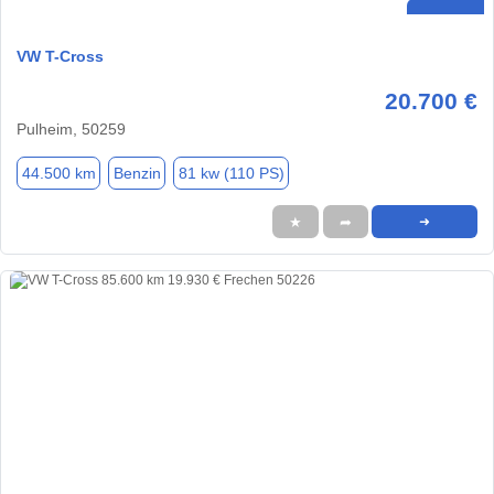
VW T-Cross
20.700 €
Pulheim, 50259
44.500 km
Benzin
81 kw (110 PS)
★
➦
➜