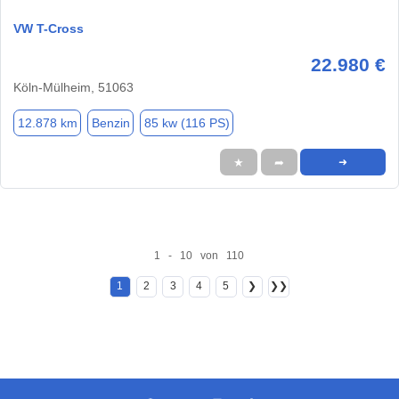
VW T-Cross
22.980 €
Köln-Mülheim, 51063
12.878 km
Benzin
85 kw (116 PS)
★
➦
➜
1 - 10 von 110
1
2
3
4
5
❯
❯❯