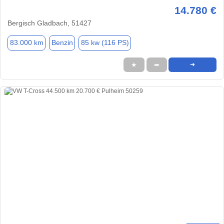
14.780 €
Bergisch Gladbach, 51427
83.000 km
Benzin
85 kw (116 PS)
★
➦
➜