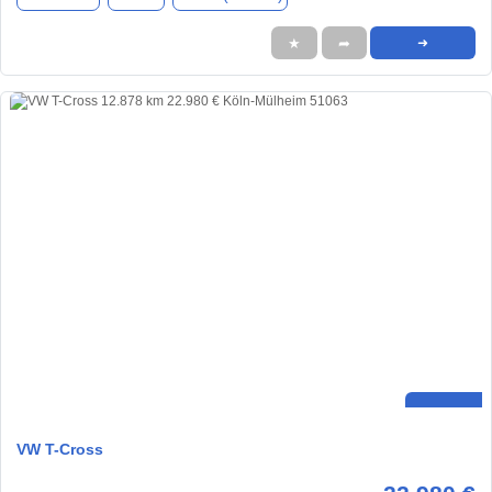
★
➦
➜
VW T-Cross