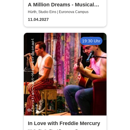
A Million Dreams - Musical
Circus Show
Hürth, Studio Eins | Euronova Campus
11.04.2027
19:30 Uhr
In Love with Freddie Mercury