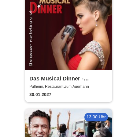
Das Musical Dinner -
Kulinarischer Genuss und
Pulheim, Restaurant Zum Auerhahn
garantierte Unterhaltung
30.01.2027
13:00 Uhr