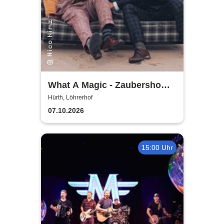
What A Magic - Zaubershow
mit Toby Rudolph und Nico
Hürth, Löhrerhof
Nimz
07.10.2026
15:00 Uhr