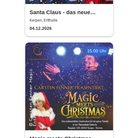
Santa Claus - das neue
Weihnachtsmusical (nicht
Kerpen, Erfthalle
nur) für Kinder
04.12.2026
15:00 Uhr