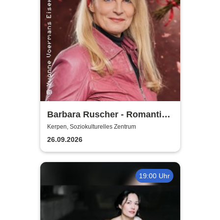
Barbara Ruscher - Romantik,
aber zack, zack!
Kerpen, Soziokulturelles Zentrum
26.09.2026
19:00 Uhr