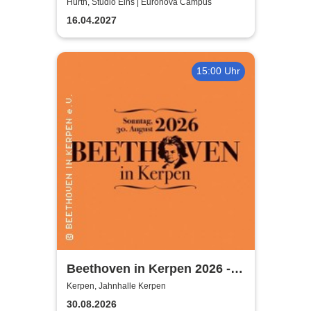
Hürth, Studio Eins | Euronova Campus
16.04.2027
15:00 Uhr
Beethoven in Kerpen 2026 -
Sommerkonzerte 2026
Kerpen, Jahnhalle Kerpen
30.08.2026