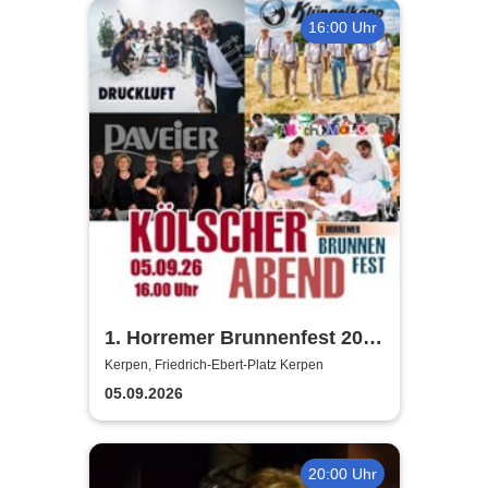
16:00 Uhr
1. Horremer Brunnenfest 2026
- Klüngelköpp, Druckluft,
Kerpen, Friedrich-Ebert-Platz Kerpen
Planschemalöör, Paveier
05.09.2026
20:00 Uhr