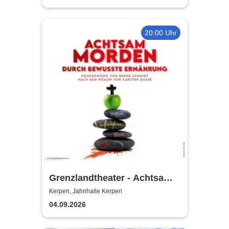
20:00 Uhr
Grenzlandtheater - Achtsam
Morden durch bewusste
Kerpen, Jahnhalle Kerpen
Ernährung
04.09.2026