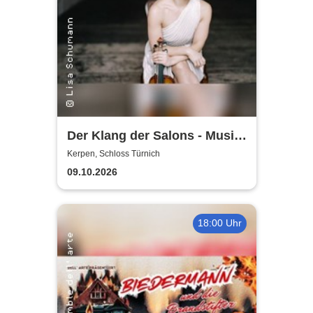
Der Klang der Salons - Musik
und Gesellschaft bei Marcel
Kerpen, Schloss Türnich
Proust
09.10.2026
18:00 Uhr