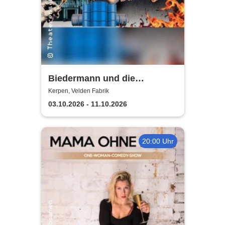
Biedermann und die
Brandstifter -
Kerpen, Velden Fabrik
Theaterensemble dell' arte
03.10.2026 - 11.10.2026
e.V.
20:00 Uhr