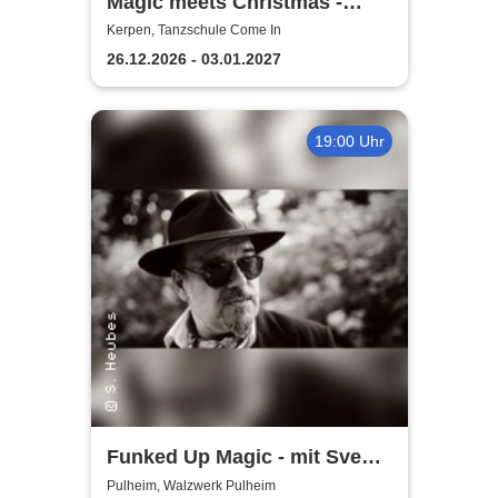
Magic meets Christmas -
Tanzschule Come In
Kerpen, Tanzschule Come In
26.12.2026 - 03.01.2027
19:00 Uhr
Funked Up Magic - mit Sven
Heubes & Band
Pulheim, Walzwerk Pulheim