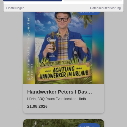
Einstellungen
Datenschutzerklärung
20:00 Uhr
Handwerker Peters I Das
Sommer Event | Achtung -
Hürth, BBQ Raum Eventlocation Hürth
Handwerker im UrlaubOpen
21.08.2026
Air