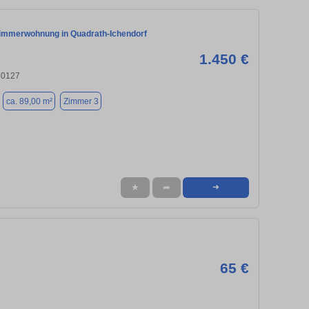
immerwohnung in Quadrath-Ichendorf
1.450 €
50127
ca. 89,00 m²
Zimmer 3
★
➦
➜
65 €