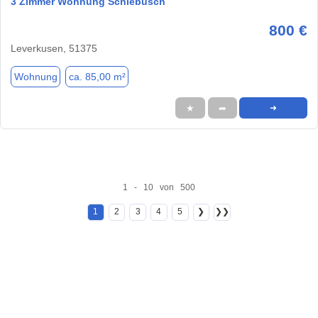
3 Zimmer Wohnung Schlebusch
800 €
Leverkusen, 51375
Wohnung
ca. 85,00 m²
★
➦
➜
1 - 10 von 500
1
2
3
4
5
❯
❯❯