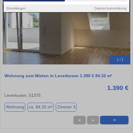
Einstellungen
Datenschutzerklärung
1 / 1
Wohnung zum Mieten in Leverkusen 1.390 € 84.32 m²
1.390 €
Leverkusen, 51375
Wohnung
ca. 84,32 m²
Zimmer 3
★
➦
➜