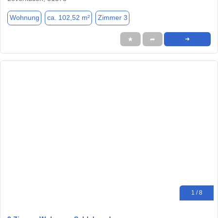
Wohnung
ca. 102,52 m²
Zimmer 3
★
➦
➜
1 / 8