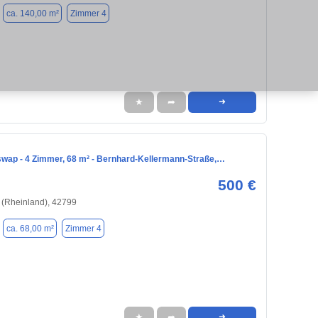
ca. 140,00 m²
Zimmer 4
★
➦
➜
ap - 4 Zimmer, 68 m² - Bernhard-Kellermann-Straße,…
500 €
 (Rheinland), 42799
ca. 68,00 m²
Zimmer 4
★
➦
➜