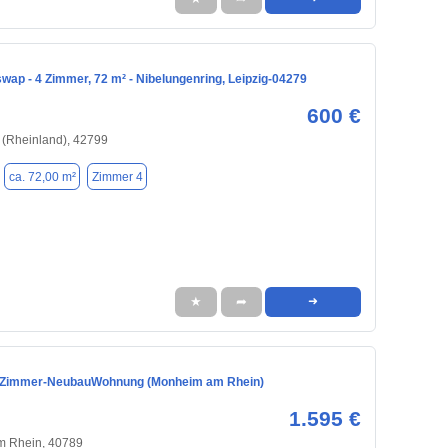
ap - 4 Zimmer, 72 m² - Nibelungenring, Leipzig-04279
600 €
 (Rheinland), 42799
ca. 72,00 m²
Zimmer 4
★
➦
➜
-Zimmer-NeubauWohnung (Monheim am Rhein)
1.595 €
 Rhein, 40789