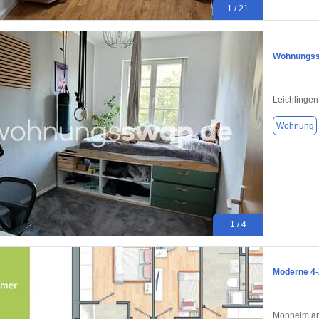
1 / 21
Wohnungssw
Leichlingen
Wohnung
1 / 4
Moderne 4
Monheim am