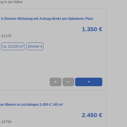
ng in der Nähe.
 4-Zimmer-Wohnung mit Aufzug direkt am Opladener Platz
1.350 €
, 51379
ca. 113,00 m²
Zimmer 4
★
➦
➜
m Mieten in Leichlingen 2.450 € 140 m²
2.450 €
, 42799