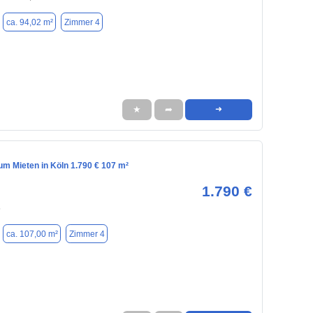
ca. 94,02 m²
Zimmer 4
★
➦
➜
m Mieten in Köln 1.790 € 107 m²
1.790 €
5
ca. 107,00 m²
Zimmer 4