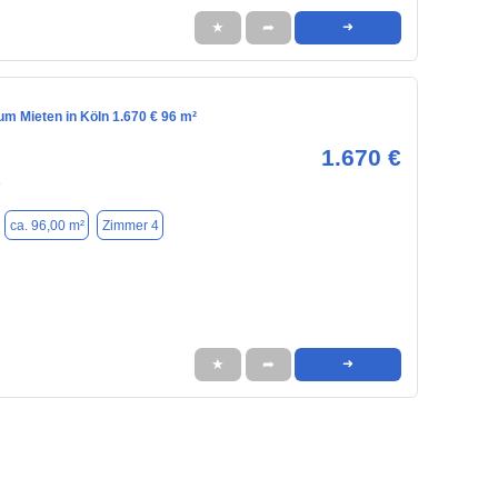
★
➦
➜
m Mieten in Köln 1.670 € 96 m²
1.670 €
9
ca. 96,00 m²
Zimmer 4
★
➦
➜