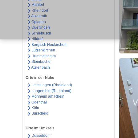
❯ Manfort
❯ Rheindorf
❯ Alkenrath
❯ Opladen
❯ Quettingen
❯ Schlebusch
❯ Hitdorf
❯ Bergisch Neukirchen
❯ Lützenkirchen
❯ Hummelsheim
❯ Steinbüchel
❯ Atzlenbach
Orte in der Nähe
❯ Leichlingen (Rheinland)
❯ Langenfeld (Rheinland)
❯ Monheim am Rhein
❯ Odenthal
❯ Köln
❯ Burscheid
Orte im Umkreis
❯ Düsseldorf