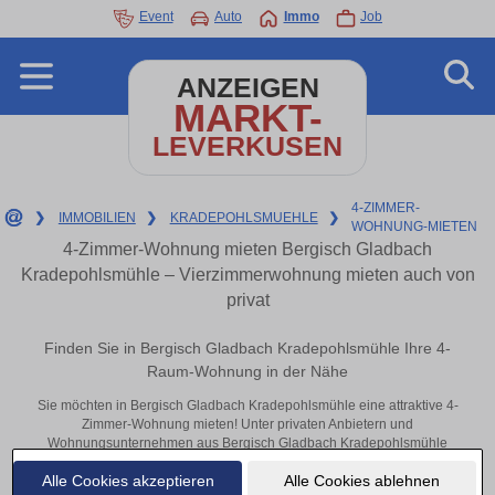
Event
Auto
Immo
Job
ANZEIGEN
MARKT-
LEVERKUSEN
4-ZIMMER-
❯
IMMOBILIEN
❯
KRADEPOHLSMUEHLE
❯
WOHNUNG-MIETEN
4-Zimmer-Wohnung mieten Bergisch Gladbach
Kradepohlsmühle – Vierzimmerwohnung mieten auch von
privat
Finden Sie in Bergisch Gladbach Kradepohlsmühle Ihre 4-
Raum-Wohnung in der Nähe
Sie möchten in Bergisch Gladbach Kradepohlsmühle eine attraktive 4-
Zimmer-Wohnung mieten! Unter privaten Anbietern und
Wohnungsunternehmen aus Bergisch Gladbach Kradepohlsmühle
finden Sie Ihre Vierzimmerwohnung. Mit ein paar Klicks zu Ihrer 4-
Alle Cookies akzeptieren
Alle Cookies ablehnen
Raum-Wohnung in der Nähe.