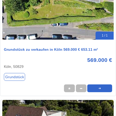
1 / 1
Grundstück zu verkaufen in Köln 569.000 € 653.11 m²
569.000 €
Köln, 50829
Grundstück
★
➦
➜