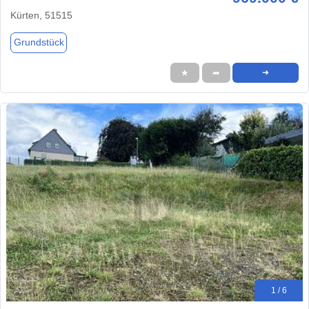
Kürten, 51515
Grundstück
★
➦
➜
1 / 6