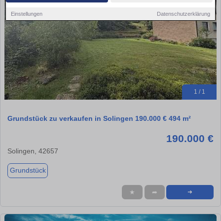
Einstellungen
Datenschutzerklärung
1 / 1
Grundstück zu verkaufen in Solingen 190.000 € 494 m²
190.000 €
Solingen, 42657
Grundstück
★
➦
➜