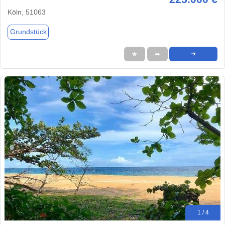
Köln, 51063
Grundstück
★
➦
➜
1 / 4