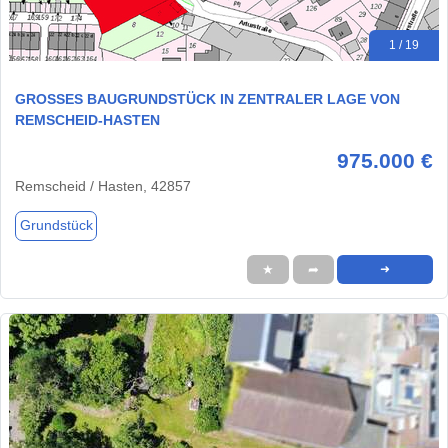
1 / 19
GROSSES BAUGRUNDSTÜCK IN ZENTRALER LAGE VON
REMSCHEID-HASTEN
975.000 €
Remscheid / Hasten, 42857
Grundstück
★
➦
➜