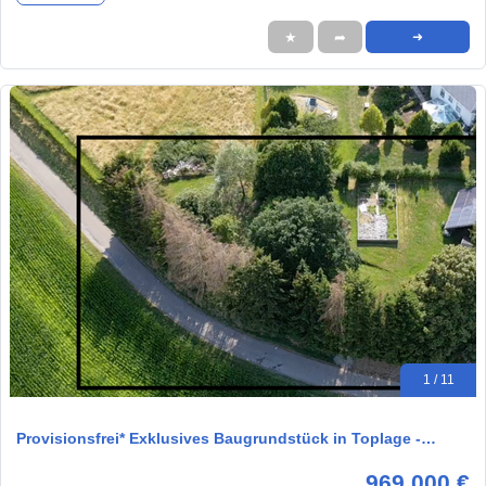
★
➦
➜
1 / 11
Provisionsfrei* Exklusives Baugrundstück in Toplage -…
969.000 €