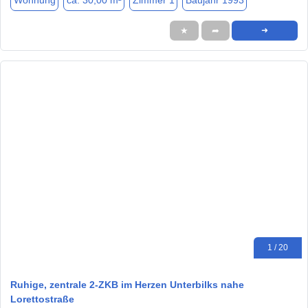
Wohnung
ca. 30,00 m²
Zimmer 1
Baujahr 1993
★
➦
➜
1 / 20
Ruhige, zentrale 2-ZKB im Herzen Unterbilks nahe
Lorettostraße