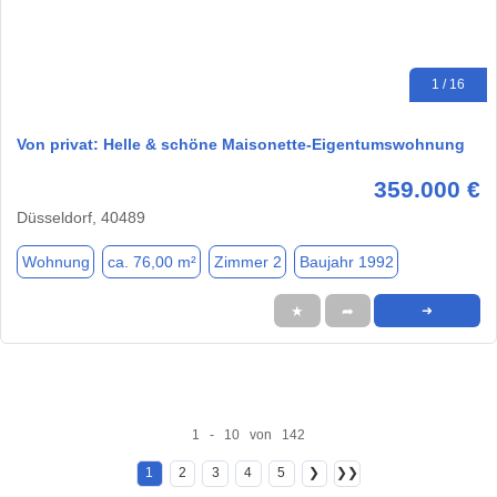
1 / 16
Von privat: Helle & schöne Maisonette-Eigentumswohnung
359.000 €
Düsseldorf, 40489
Wohnung
ca. 76,00 m²
Zimmer 2
Baujahr 1992
★
➦
➜
1 - 10 von 142
1
2
3
4
5
❯
❯❯