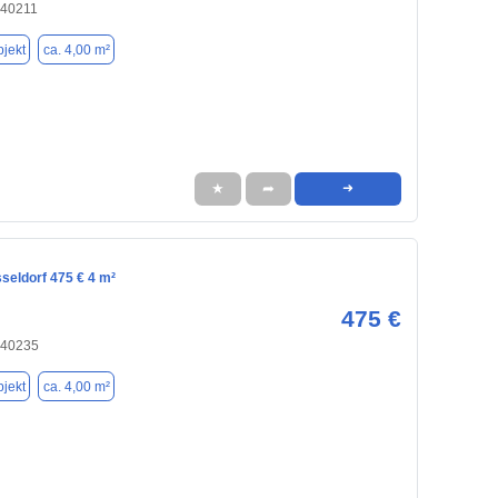
 40211
jekt
ca. 4,00 m²
★
➦
➜
seldorf 475 € 4 m²
475 €
 40235
jekt
ca. 4,00 m²