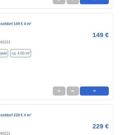
seldorf 149 € 4 m²
149 €
 40221
jekt
ca. 4,00 m²
★
➦
➜
seldorf 229 € 4 m²
229 €
 40221