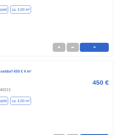
jekt
ca. 4,00 m²
★
➦
➜
seldorf 450 € 4 m²
450 €
 40213
jekt
ca. 4,00 m²