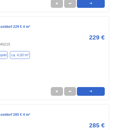
★
➦
➜
seldorf 229 € 4 m²
229 €
 40215
jekt
ca. 4,00 m²
★
➦
➜
seldorf 285 € 4 m²
285 €