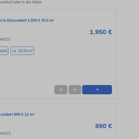
sseldorf oder in der Nähe.
l in Düsseldorf 1.950 € 35.5 m²
1.950 €
 40237
jekt
ca. 35,50 m²
★
➦
➜
seldorf 890 € 12 m²
890 €
 40221