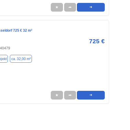
★
➦
➜
seldorf 725 € 32 m²
725 €
 40479
jekt
ca. 32,00 m²
★
➦
➜