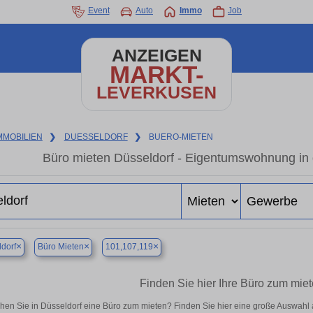
Event
Auto
Immo
Job
ANZEIGEN
MARKT-
LEVERKUSEN
MMOBILIEN
❯
DUESSELDORF
❯
BUERO-MIETEN
Büro mieten Düsseldorf - Eigentumswohnung in 
×
×
×
dorf
Büro Mieten
101,107,119
Finden Sie hier Ihre Büro zum miet
hen Sie in Düsseldorf eine Büro zum mieten? Finden Sie hier eine große Auswahl