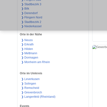
❯ Stadtbezirk 3
❯ Bilk
❯ Derendorf
❯ Flingern Nord
❯ Stadtbezirk 2
❯ Niederkassel
Orte in der Nähe
❯ Neuss
❯ Erkrath
❯ Hilden
❯ Mettmann
❯ Dormagen
❯ Monheim am Rhein
Orte im Umkreis
❯ Leverkusen
❯ Solingen
❯ Remscheid
❯ Grevenbroich
❯ Langenfeld (Rheinland)
Events