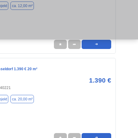
jekt
ca. 12,00 m²
★
➦
➜
seldorf 1.390 € 20 m²
1.390 €
 40221
jekt
ca. 20,00 m²
★
➦
➜