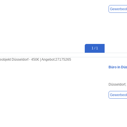
Gewerbeob
1 / 1
Büro in Düs
Düsseldorf,
Gewerbeob