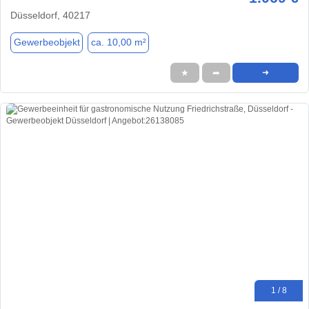
Düsseldorf, 40217
Gewerbeobjekt
ca. 10,00 m²
★
➦
➜
1 / 8