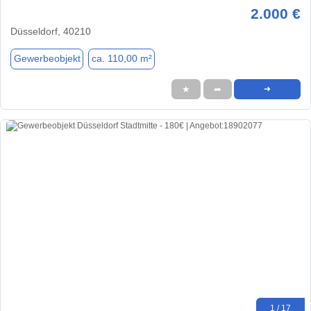
2.000 €
Düsseldorf, 40210
Gewerbeobjekt
ca. 110,00 m²
★
➦
➜
1 / 17