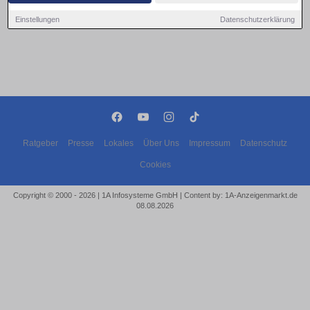
Einstellungen
Datenschutzerklärung
Ratgeber
Presse
Lokales
Über Uns
Impressum
Datenschutz
Cookies
Copyright © 2000 - 2026 | 1A Infosysteme GmbH | Content by: 1A-Anzeigenmarkt.de
08.08.2026