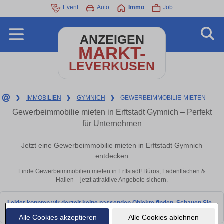
Event
Auto
Immo
Job
ANZEIGEN
MARKT-
LEVERKUSEN
❯
IMMOBILIEN
❯
GYMNICH
❯
GEWERBEIMMOBILIE-MIETEN
Gewerbeimmobilie mieten in Erftstadt Gymnich – Perfekt
für Unternehmen
Jetzt eine Gewerbeimmobilie mieten in Erftstadt Gymnich
entdecken
Finde Gewerbeimmobilien mieten in Erftstadt! Büros, Ladenflächen &
Hallen – jetzt attraktive Angebote sichern.
Leider konnten wir derzeit keine passenden Objekte finden. Schauen Sie
bald wieder vorbei!
Alle Cookies akzeptieren
Alle Cookies ablehnen