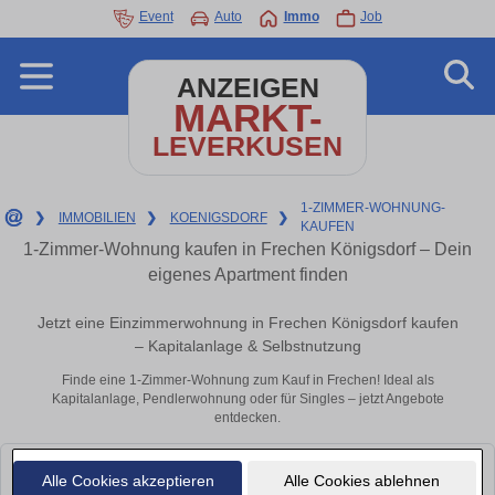
Event
Auto
Immo
Job
ANZEIGEN
MARKT-
LEVERKUSEN
1-ZIMMER-WOHNUNG-
❯
IMMOBILIEN
❯
KOENIGSDORF
❯
KAUFEN
1-Zimmer-Wohnung kaufen in Frechen Königsdorf – Dein
eigenes Apartment finden
Jetzt eine Einzimmerwohnung in Frechen Königsdorf kaufen
– Kapitalanlage & Selbstnutzung
Finde eine 1-Zimmer-Wohnung zum Kauf in Frechen! Ideal als
Kapitalanlage, Pendlerwohnung oder für Singles – jetzt Angebote
entdecken.
Leider konnten wir derzeit keine passenden Objekte finden. Schauen Sie
Alle Cookies akzeptieren
Alle Cookies ablehnen
bald wieder vorbei!