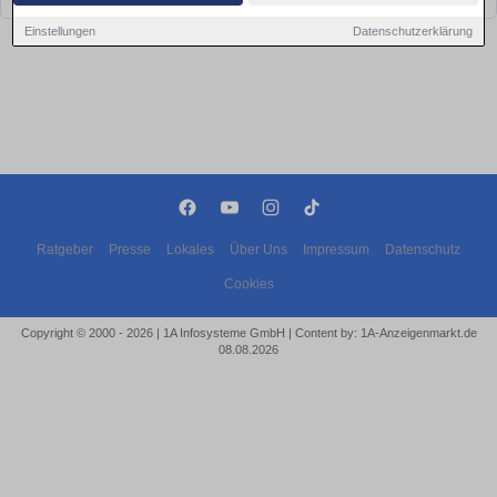
Einstellungen
Datenschutzerklärung
Ratgeber
Presse
Lokales
Über Uns
Impressum
Datenschutz
Cookies
Copyright © 2000 - 2026 | 1A Infosysteme GmbH | Content by: 1A-Anzeigenmarkt.de
08.08.2026