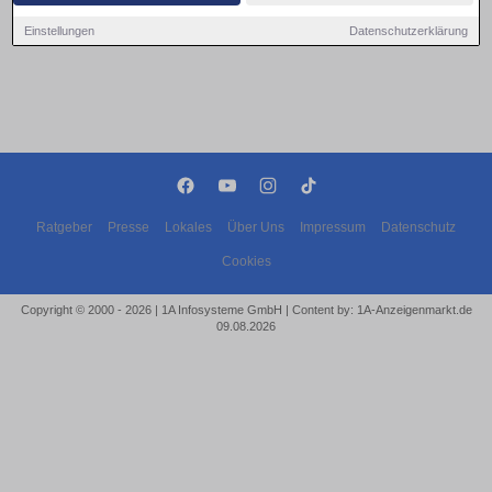
Einstellungen
Datenschutzerklärung
Ratgeber
Presse
Lokales
Über Uns
Impressum
Datenschutz
Cookies
Copyright © 2000 - 2026 | 1A Infosysteme GmbH | Content by: 1A-Anzeigenmarkt.de
09.08.2026