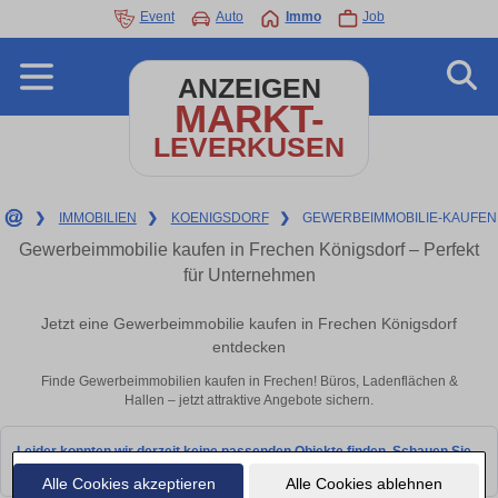
Event
Auto
Immo
Job
ANZEIGEN
MARKT-
LEVERKUSEN
❯
IMMOBILIEN
❯
KOENIGSDORF
❯
GEWERBEIMMOBILIE-KAUFEN
Gewerbeimmobilie kaufen in Frechen Königsdorf – Perfekt
für Unternehmen
Jetzt eine Gewerbeimmobilie kaufen in Frechen Königsdorf
entdecken
Finde Gewerbeimmobilien kaufen in Frechen! Büros, Ladenflächen &
Hallen – jetzt attraktive Angebote sichern.
Leider konnten wir derzeit keine passenden Objekte finden. Schauen Sie
bald wieder vorbei!
Alle Cookies akzeptieren
Alle Cookies ablehnen