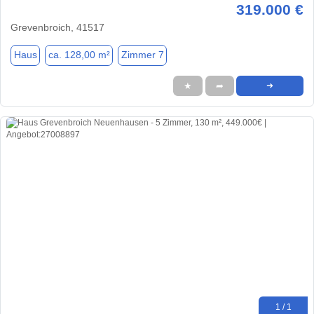
319.000 €
Grevenbroich, 41517
Haus
ca. 128,00 m²
Zimmer 7
★
➦
➜
1 / 1