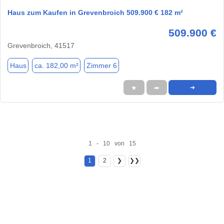
Haus zum Kaufen in Grevenbroich 509.900 € 182 m²
509.900 €
Grevenbroich, 41517
Haus
ca. 182,00 m²
Zimmer 6
★
➦
➜
1 - 10 von 15
1
2
❯
❯❯