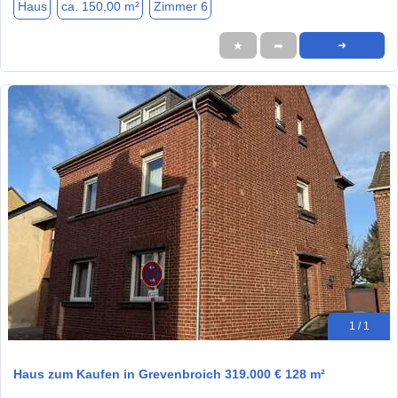
Haus
ca. 150,00 m²
Zimmer 6
★
➦
➜
1 / 1
Haus zum Kaufen in Grevenbroich 319.000 € 128 m²