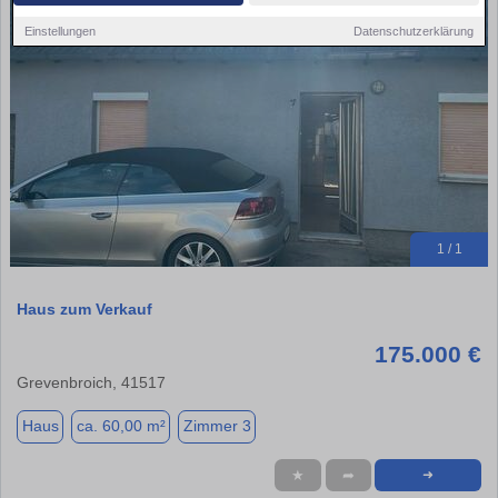
Einstellungen
Datenschutzerklärung
1 / 1
Haus zum Verkauf
175.000 €
Grevenbroich, 41517
Haus
ca. 60,00 m²
Zimmer 3
★
➦
➜