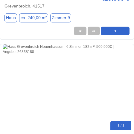
Grevenbroich, 41517
Haus
ca. 240,00 m²
Zimmer 9
★
➦
➜
1 / 1