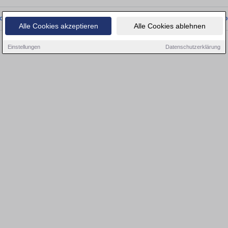
onnten wir derzeit keine passenden Objekte finden. Schauen Sie bald wieder vo
Alle Cookies akzeptieren
Alle Cookies ablehnen
Einstellungen
Datenschutzerklärung