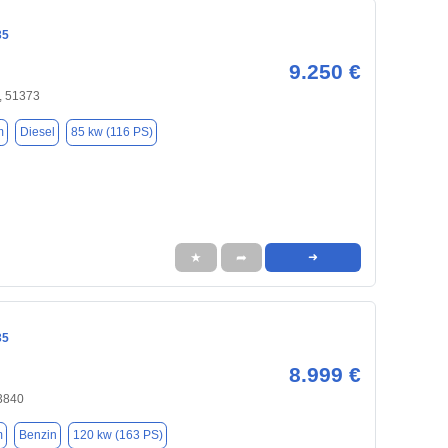
35
9.250 €
, 51373
m
Diesel
85 kw (116 PS)
★
➦
➜
35
8.999 €
53840
m
Benzin
120 kw (163 PS)