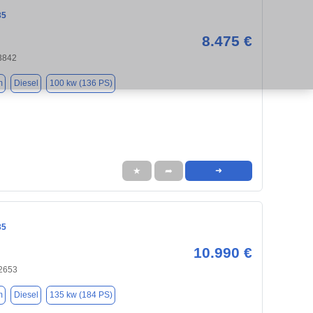
35
8.475 €
53842
m
Diesel
100 kw (136 PS)
★
➦
➜
35
10.990 €
42653
m
Diesel
135 kw (184 PS)