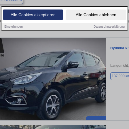
sch Gladbach
Finden Sie in Bergisch Gladbach Ihren g
Alle Cookies akzeptieren
Alle Cookies ablehnen
 Sie in Bergisch Gladbach einen Hyundai ix35 Gebrauchtwagen? Entdecken Sie g
Preisklassen von privat und vom
Einstellungen
Datenschutzerklärung
Hyundai ix
Langenfeld
137.000 k