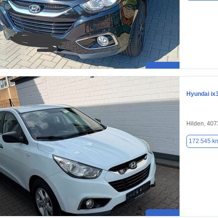
Hyundai ix
Hilden, 40
172.545 k