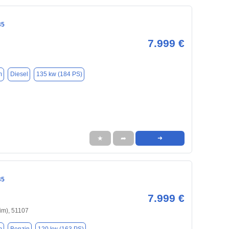
35
7.999 €
m
Diesel
135 kw (184 PS)
★
➦
➜
35
7.999 €
im), 51107