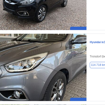
Hyundai ix
Troisdorf (b
114.718 k