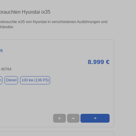
ebrauchten Hyundai ix35
ebrauchte ix35 von Hyundai in verschiedenen Ausführungen und
 Händler.
35
8.999 €
, 40764
m
Diesel
100 kw (136 PS)
★
➦
➜