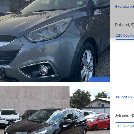
Hyundai ix
Troisdorf, 
120.000 k
Hyundai ix
Solingen, 
105.964 k