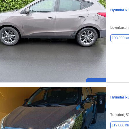
Hyundai ix
Leverkusen
108.000 k
Hyundai ix
Troisdorf, 
119.000 k