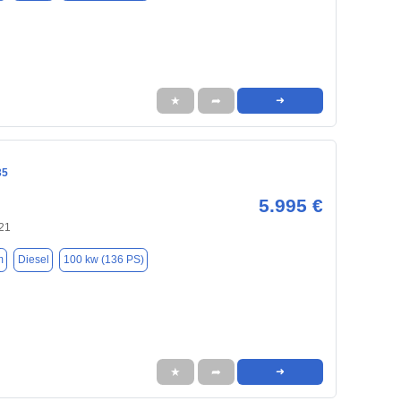
★
➦
➜
35
5.995 €
721
m
Diesel
100 kw (136 PS)
★
➦
➜