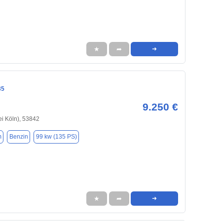
★
➦
➜
35
9.250 €
ei Köln), 53842
m
Benzin
99 kw (135 PS)
★
➦
➜