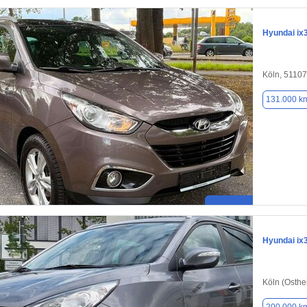
Hyundai ix
Köln, 51107
131.000 k
Hyundai ix
Köln (Osthe