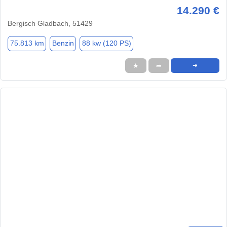
14.290 €
Bergisch Gladbach, 51429
75.813 km
Benzin
88 kw (120 PS)
★
➦
➜