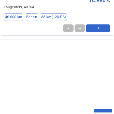
14.850 €
Langenfeld, 40764
46.600 km
Benzin
88 kw (120 PS)
★
➦
➜