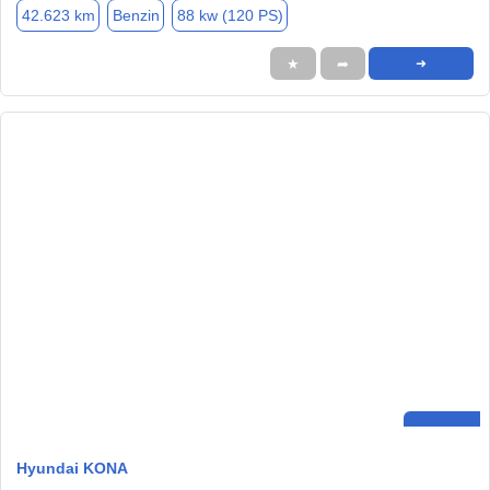
42.623 km
Benzin
88 kw (120 PS)
★
➦
➜
Hyundai KONA