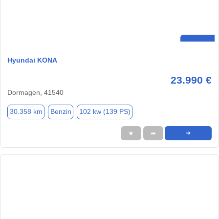
Hyundai KONA
23.990 €
Dormagen, 41540
30.358 km
Benzin
102 kw (139 PS)
★
➦
➜