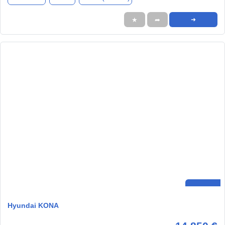
★
➦
➜
Hyundai KONA