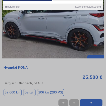
Einstellungen
Datenschutzerklärung
Hyundai KONA
25.500 €
Bergisch Gladbach, 51467
57.000 km
Benzin
206 kw (280 PS)
★
➦
➜