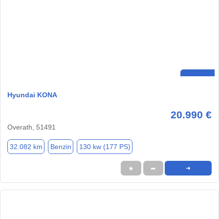
Hyundai KONA
20.990 €
Overath, 51491
32.082 km
Benzin
130 kw (177 PS)
★
➦
➜