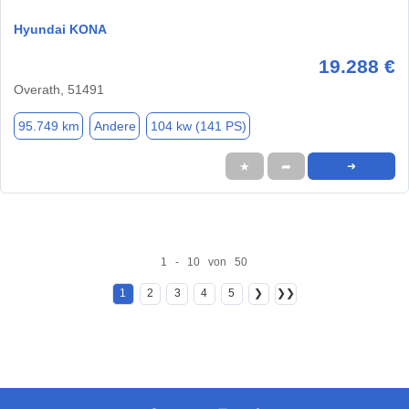
Hyundai KONA
19.288 €
Overath, 51491
95.749 km
Andere
104 kw (141 PS)
★
➦
➜
1 - 10 von 50
1
2
3
4
5
❯
❯❯