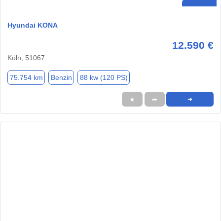
Hyundai KONA
12.590 €
Köln, 51067
75.754 km
Benzin
88 kw (120 PS)
★
➦
➜