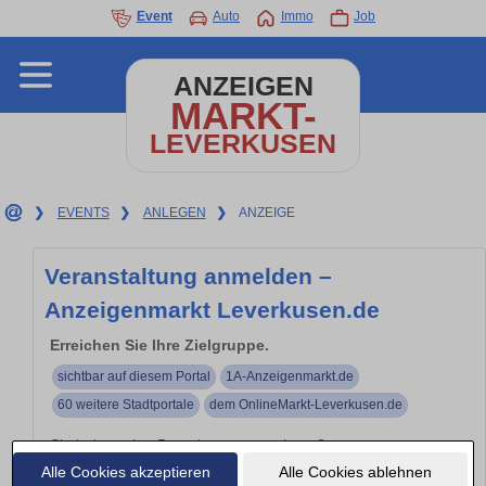
Event
Auto
Immo
Job
ANZEIGEN
MARKT-
LEVERKUSEN
❯
EVENTS
❯
ANLEGEN
❯
ANZEIGE
Veranstaltung anmelden –
Anzeigenmarkt Leverkusen.de
Erreichen Sie Ihre Zielgruppe.
sichtbar auf diesem Portal
1A-Anzeigenmarkt.de
60 weitere Stadtportale
dem OnlineMarkt-Leverkusen.de
Sie haben eine Branchenveranstaltung?
Alle Cookies akzeptieren
Alle Cookies ablehnen
Branchen